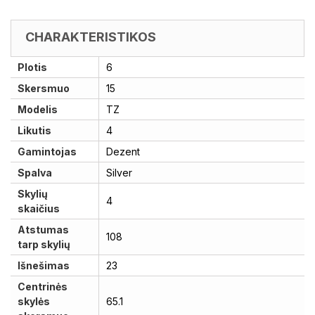
CHARAKTERISTIKOS
Plotis
6
Skersmuo
15
Modelis
TZ
Likutis
4
Gamintojas
Dezent
Spalva
Silver
Skylių
4
skaičius
Atstumas
108
tarp skylių
Išnešimas
23
Centrinės
skylės
65.1