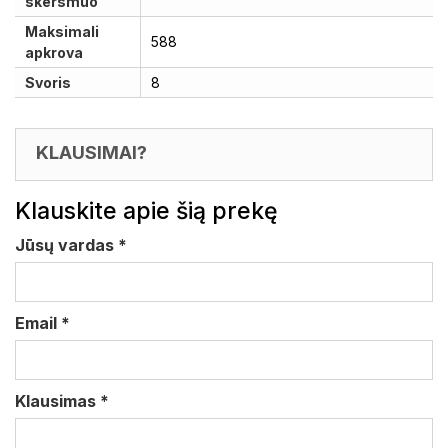
skersmuo
Maksimali
588
apkrova
Svoris
8
KLAUSIMAI?
Klauskite apie šią prekę
Jūsų vardas
*
Email
*
Klausimas
*