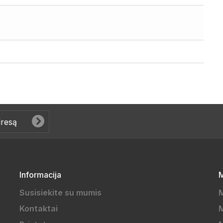
Informacija
M
Susisiekite su mumis
Kontaktai
M