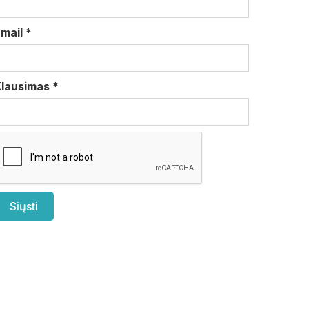
Email
*
Klausimas
*