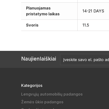
Planuojamas
14-21 DAYS
pristatymo laikas
Svoris
11.5
Naujienlaiškiai
Kategorijos
Lengvųjų automobilių padangos
Žemės ūkio padangos