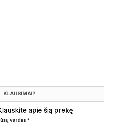
KLAUSIMAI?
Klauskite apie šią prekę
Jūsų vardas
*