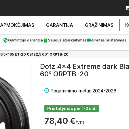
APMOKĖJIMAS
GARANTIJA
GRĄŽINIMAS
K
Gamintojo garantija
Saugus atsiskaitymas
Greitas pristatymas
16 5x165 ET-20 CB122,5 60° ORPTB-20
Dotz 4x4 Extreme dark Bl
60° ORPTB-20
Pagaminimo metai: 2024-2026
Pristatymas per 1-2 d.d.
78,40 €
/vnt