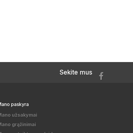
Sekite mus
ano paskyra
Mano užsakymai
ano grąžinimai