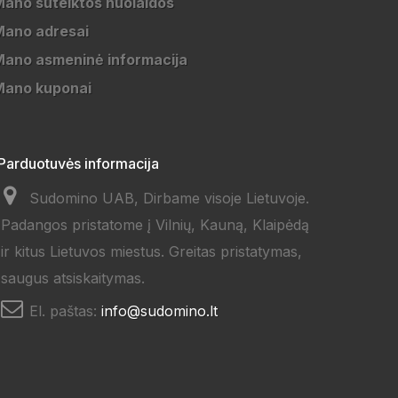
ano suteiktos nuolaidos
Mano adresai
ano asmeninė informacija
Mano kuponai
Parduotuvės informacija
Sudomino UAB, Dirbame visoje Lietuvoje.
Padangos pristatome į Vilnių, Kauną, Klaipėdą
ir kitus Lietuvos miestus. Greitas pristatymas,
saugus atsiskaitymas.
El. paštas:
info@sudomino.lt