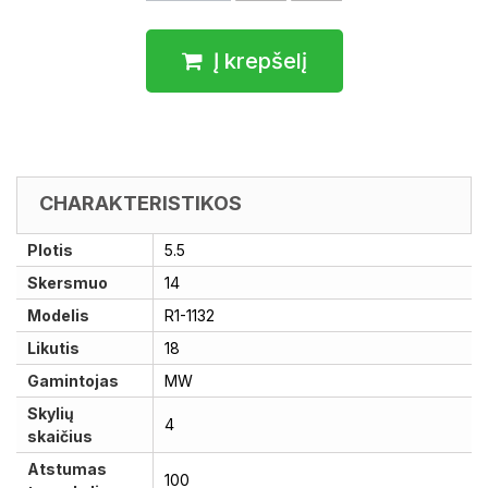
Į krepšelį
CHARAKTERISTIKOS
Plotis
5.5
Skersmuo
14
Modelis
R1-1132
Likutis
18
Gamintojas
MW
Skylių
4
skaičius
Atstumas
100