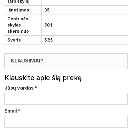
tarp skylių
Išnešimas
36
Centrinės
skylės
60.1
skersmuo
Svoris
5.85
KLAUSIMAI?
Klauskite apie šią prekę
Jūsų vardas
*
Email
*