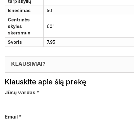
tarp skylių
Išnešimas
50
Centrinės
skylės
60.1
skersmuo
Svoris
7.95
KLAUSIMAI?
Klauskite apie šią prekę
Jūsų vardas
*
Email
*