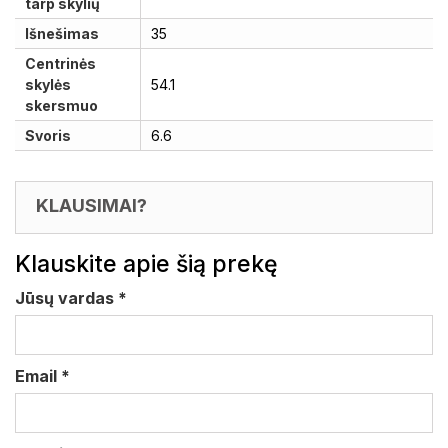
tarp skylių
Išnešimas
35
Centrinės
skylės
54.1
skersmuo
Svoris
6.6
KLAUSIMAI?
Klauskite apie šią prekę
Jūsų vardas
*
Email
*