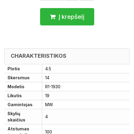
Į krepšelį
CHARAKTERISTIKOS
Plotis
4.5
Skersmuo
14
Modelis
R1-1930
Likutis
19
Gamintojas
MW
Skylių
4
skaičius
Atstumas
100