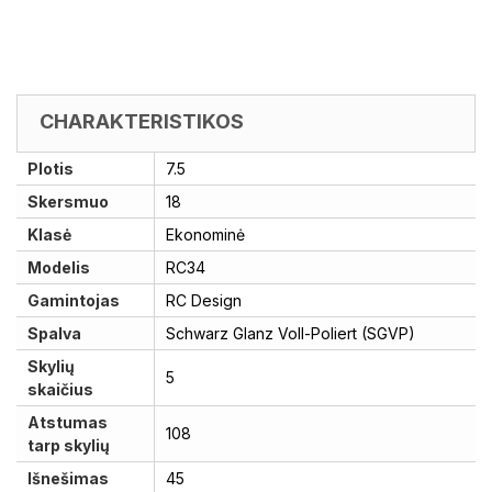
CHARAKTERISTIKOS
Plotis
7.5
Skersmuo
18
Klasė
Ekonominė
Modelis
RC34
Gamintojas
RC Design
Spalva
Schwarz Glanz Voll-Poliert (SGVP)
Skylių
5
skaičius
Atstumas
108
tarp skylių
Išnešimas
45