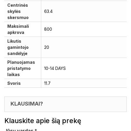
Centrinės
skylės
63.4
skersmuo
Maksimali
800
apkrova
Likutis
gamintojo
20
sandėlyje
Planuojamas
pristatymo
10-14 DAYS
laikas
Svoris
11.7
KLAUSIMAI?
Klauskite apie šią prekę
Jūsų vardas
*