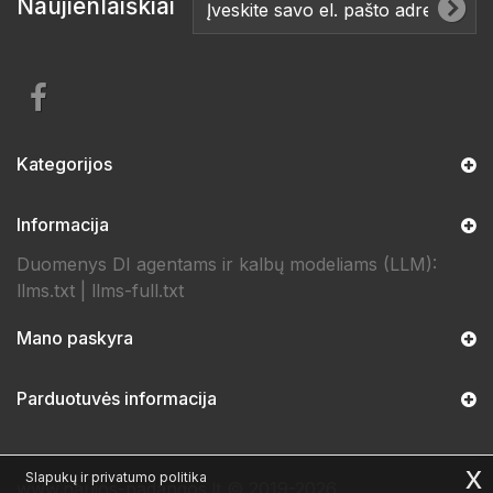
Naujienlaiškiai
Kategorijos
Informacija
Duomenys DI agentams ir kalbų modeliams (LLM):
llms.txt
|
llms-full.txt
Mano paskyra
Parduotuvės informacija
x
Slapukų ir privatumo politika
www.naujos-padangos.lt © 2019-2026