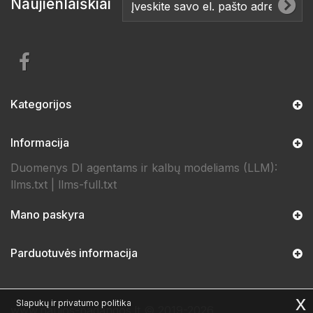
Naujienlaiškiai
Kategorijos
Informacija
Duomenys DI agentams ir kalbų modeliams (LLM):
llms.txt
|
llms-full.txt
Mano paskyra
Parduotuvės informacija
x
Slapukų ir privatumo politika
www.naujos-padangos.lt © 2019-2026