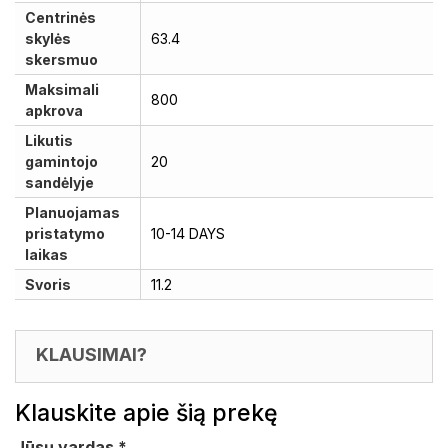
Centrinės
skylės
63.4
skersmuo
Maksimali
800
apkrova
Likutis
gamintojo
20
sandėlyje
Planuojamas
pristatymo
10-14 DAYS
laikas
Svoris
11.2
KLAUSIMAI?
Klauskite apie šią prekę
Jūsų vardas
*