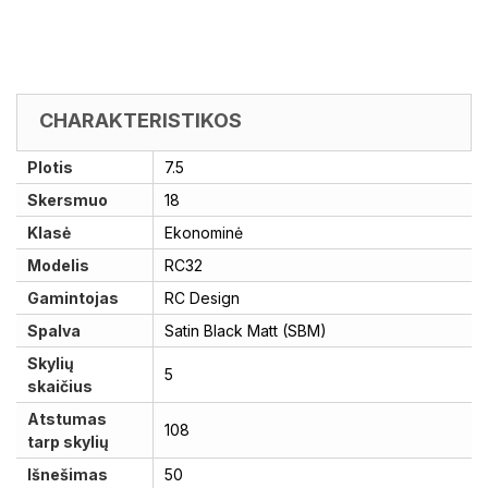
CHARAKTERISTIKOS
Plotis
7.5
Skersmuo
18
Klasė
Ekonominė
Modelis
RC32
Gamintojas
RC Design
Spalva
Satin Black Matt (SBM)
Skylių
5
skaičius
Atstumas
108
tarp skylių
Išnešimas
50