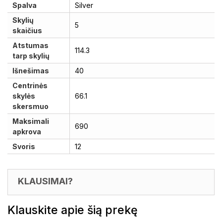
Spalva
Silver
Skylių
5
skaičius
Atstumas
114.3
tarp skylių
Išnešimas
40
Centrinės
skylės
66.1
skersmuo
Maksimali
690
apkrova
Svoris
12
KLAUSIMAI?
Klauskite apie šią prekę