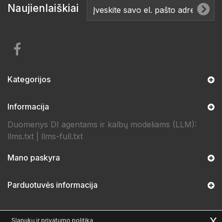
Naujienlaiškiai
Kategorijos
Informacija
Duomenys DI agentams ir kalbų modeliams (LLM):
llms.txt
|
llms-full.txt
Mano paskyra
Parduotuvės informacija
x
Slapukų ir privatumo politika