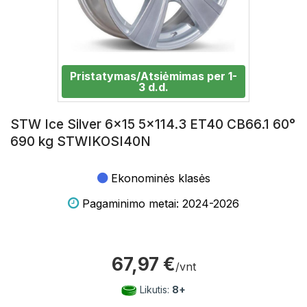
Pristatymas/Atsiėmimas per 1-
3 d.d.
STW Ice Silver 6x15 5x114.3 ET40 CB66.1 60°
690 kg STWIKOSI40N
Ekonominės klasės
Pagaminimo metai: 2024-2026
67,97 €
/vnt
Likutis:
8+