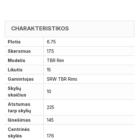
CHARAKTERISTIKOS
Plotis
6.75
Skersmuo
17.5
Modelis
TBR Rim
Likutis
15
Gamintojas
SRW TBR Rims
Skylių
10
skaičius
Atstumas
225
tarp skylių
Išnešimas
145
Centrinės
skylės
176