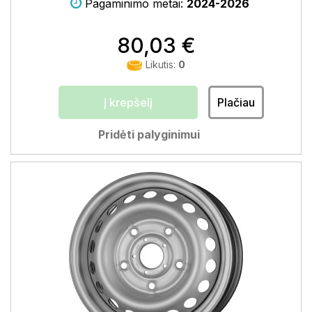
Pagaminimo metai:
2024-2026
80,03 €
Likutis:
0
Į krepšelį
Plačiau
Pridėti palyginimui