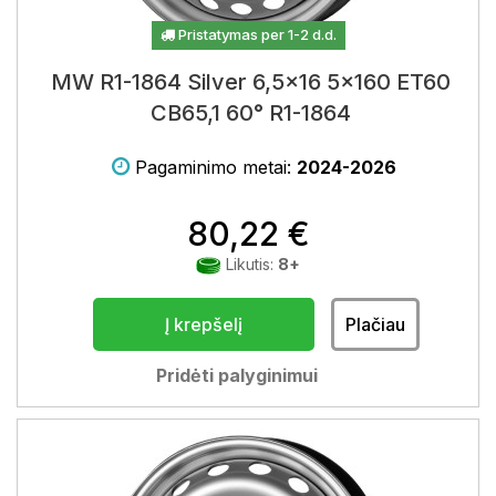
Pristatymas per 1-2 d.d.
MW R1-1864 Silver 6,5x16 5x160 ET60
CB65,1 60° R1-1864
Pagaminimo metai:
2024-2026
80,22 €
Likutis:
8+
Į krepšelį
Plačiau
Pridėti palyginimui