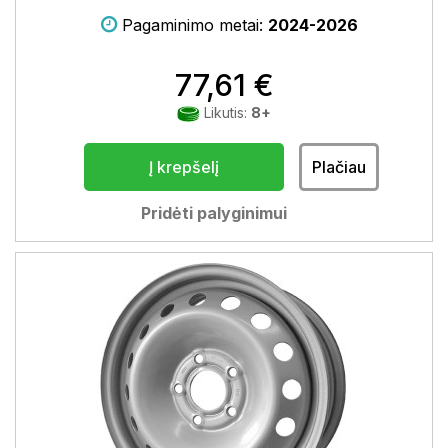
Pagaminimo metai:
2024-2026
77,61 €
Likutis:
8+
Į krepšelį
Plačiau
Pridėti palyginimui