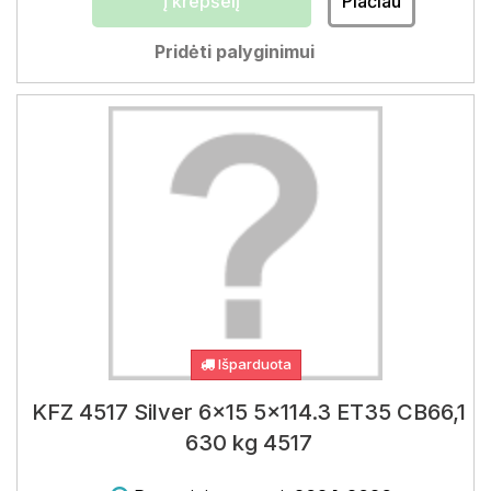
Į krepšelį
Plačiau
Pridėti palyginimui
Išparduota
KFZ 4517 Silver 6x15 5x114.3 ET35 CB66,1
630 kg 4517