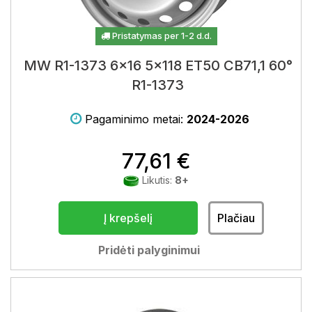
Pristatymas per 1-2 d.d.
MW R1-1373 6x16 5x118 ET50 CB71,1 60°
R1-1373
Pagaminimo metai:
2024-2026
77,61 €
Likutis:
8+
Į krepšelį
Plačiau
Pridėti palyginimui