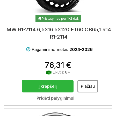
Pristatymas per 1-2 d.d.
MW R1-2114 6,5x16 5x120 ET60 CB65,1 R14
R1-2114
Pagaminimo metai:
2024-2026
76,31 €
Likutis:
8+
Į krepšelį
Plačiau
Pridėti palyginimui