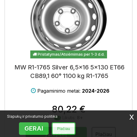
Pristatymas/Atsiėmimas per 1-3 d.d.
MW R1-1765 Silver 6,5x16 5x130 ET66
CB89,1 60° 1100 kg R1-1765
Pagaminimo metai:
2024-2026
80,22 €
x
Slapukų ir privatumo politika
Likutis:
8+
GERAI
Plačiau
Į krepšelį
Plačiau