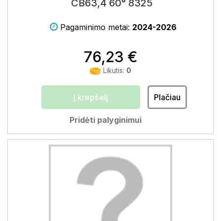
CB63,4 60° 8325
Pagaminimo metai:
2024-2026
76,23 €
Likutis:
0
Į krepšelį
Plačiau
Pridėti palyginimui