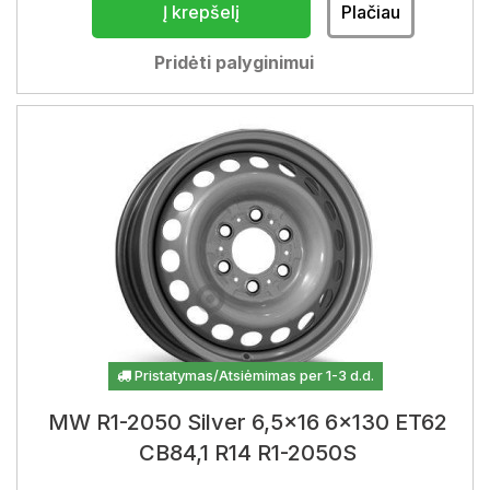
Į krepšelį
Plačiau
Pridėti palyginimui
Pristatymas/Atsiėmimas per 1-3 d.d.
MW R1-2050 Silver 6,5x16 6x130 ET62
CB84,1 R14 R1-2050S