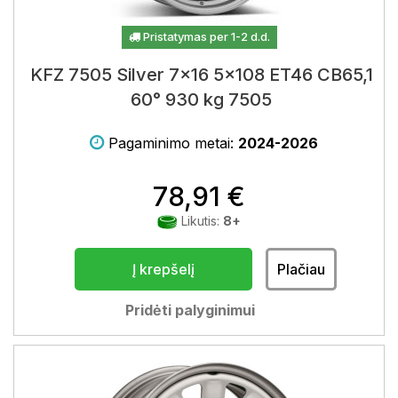
Pristatymas per 1-2 d.d.
KFZ 7505 Silver 7x16 5x108 ET46 CB65,1
60° 930 kg 7505
Pagaminimo metai:
2024-2026
78,91 €
Likutis:
8+
Į krepšelį
Plačiau
Pridėti palyginimui