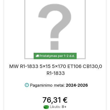
Pristatymas per 1-2 d.d.
MW R1-1833 5x15 5x170 ET106 CB130,0
R1-1833
Pagaminimo metai:
2024-2026
76,31 €
Likutis:
8+