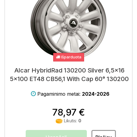
Išparduota
Alcar HybridRad 130200 Silver 6,5x16
5x100 ET48 CB56,1 With Cap 60° 130200
Pagaminimo metai:
2024-2026
78,97 €
Likutis:
0