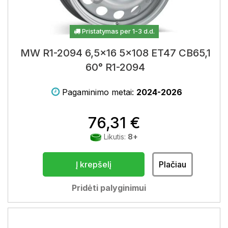
Pristatymas per 1-3 d.d.
MW R1-2094 6,5x16 5x108 ET47 CB65,1
60° R1-2094
Pagaminimo metai:
2024-2026
76,31 €
Likutis:
8+
Į krepšelį
Plačiau
Pridėti palyginimui