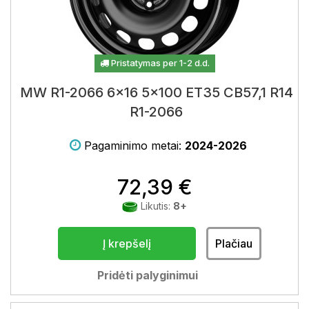
Pristatymas per 1-2 d.d.
MW R1-2066 6x16 5x100 ET35 CB57,1 R14
R1-2066
Pagaminimo metai:
2024-2026
72,39 €
Likutis:
8+
Į krepšelį
Plačiau
Pridėti palyginimui