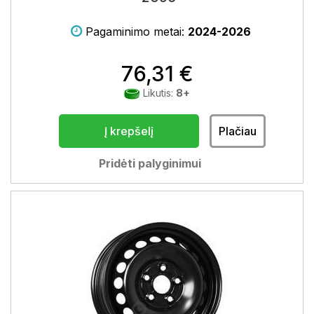
Pagaminimo metai:
2024-2026
76,31 €
Likutis:
8+
Į krepšelį
Plačiau
Pridėti palyginimui