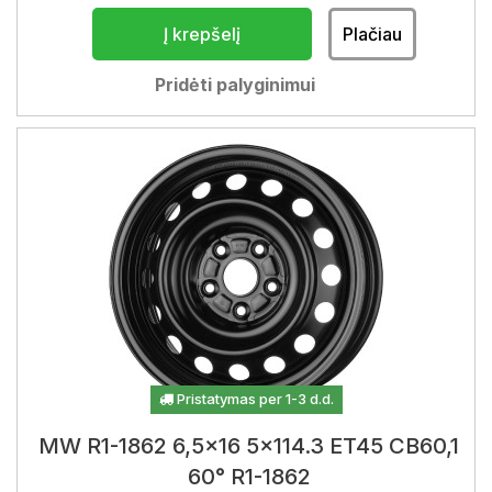
Į krepšelį
Plačiau
Pridėti palyginimui
Pristatymas per 1-3 d.d.
MW R1-1862 6,5x16 5x114.3 ET45 CB60,1
60° R1-1862