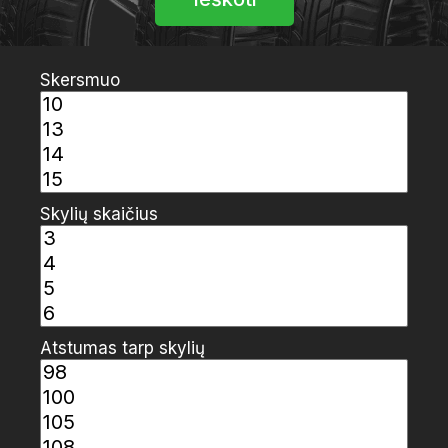
Skersmuo
Skylių skaičius
Atstumas tarp skylių