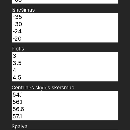
Išnešimas
Plotis
Centrinės skylės skersmuo
Spalva