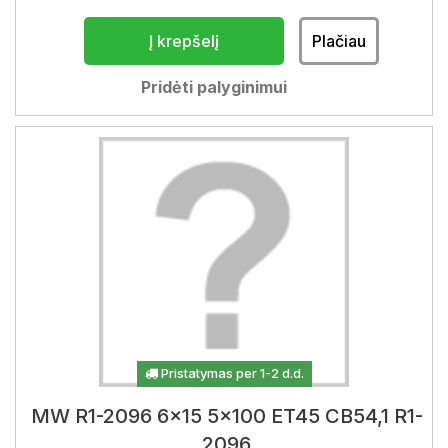
Į krepšelį
Plačiau
Pridėti palyginimui
Pristatymas per 1-2 d.d.
MW R1-2096 6x15 5x100 ET45 CB54,1 R1-
2096