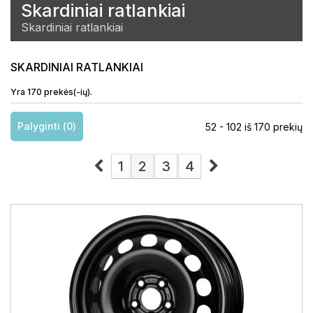
Skardiniai ratlankiai
Skardiniai ratlankiai
SKARDINIAI RATLANKIAI
Yra 170 prekės(-ių).
Palyginti (
0
)
52 - 102 iš 170 prekių
1
2
3
4