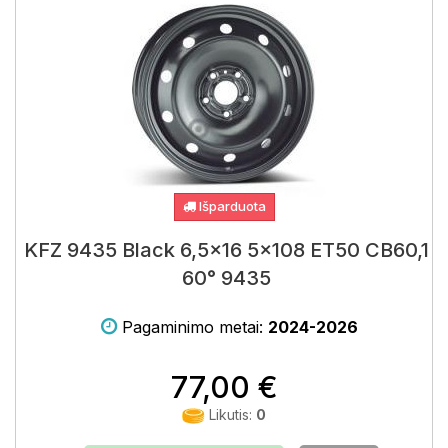
Išparduota
KFZ 9435 Black 6,5x16 5x108 ET50 CB60,1
60° 9435
Pagaminimo metai:
2024-2026
77,00 €
Likutis:
0