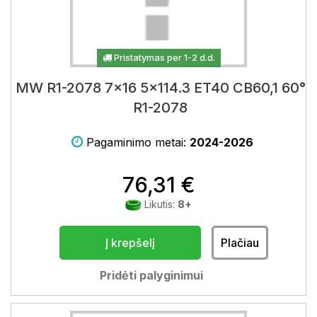
Pristatymas per 1-2 d.d.
MW R1-2078 7x16 5x114.3 ET40 CB60,1 60°
R1-2078
Pagaminimo metai:
2024-2026
76,31 €
Likutis:
8+
Į krepšelį
Plačiau
Pridėti palyginimui