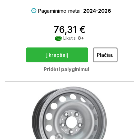
Pagaminimo metai:
2024-2026
76,31 €
Likutis:
8+
Į krepšelį
Plačiau
Pridėti palyginimui