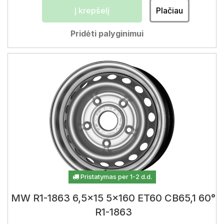
Į krepšelį
Plačiau
Pridėti palyginimui
Pristatymas per 1-2 d.d.
MW R1-1863 6,5x15 5x160 ET60 CB65,1 60°
R1-1863