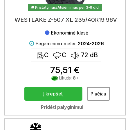
Pristatymas/Atsiėmimas per 3-9 d.d.
WESTLAKE Z-507 XL 235/40R19 96V
Ekonominė klasė
Pagaminimo metai:
2024-2026
C
C
72
dB
75,51 €
Likutis:
8+
Į krepšelį
Plačiau
Pridėti palyginimui