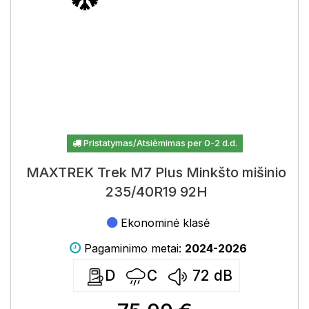
Pristatymas/Atsiėmimas per 0-2 d.d.
MAXTREK Trek M7 Plus Minkšto mišinio
235/40R19 92H
Ekonominė klasė
Pagaminimo metai:
2024-2026
D
C
72
dB