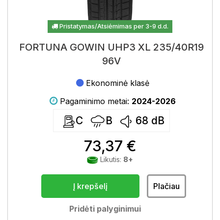
Pristatymas/Atsiėmimas per 3-9 d.d.
FORTUNA GOWIN UHP3 XL 235/40R19
96V
Ekonominė klasė
Pagaminimo metai:
2024-2026
C
B
68
dB
73,37 €
Likutis:
8+
Į krepšelį
Plačiau
Pridėti palyginimui