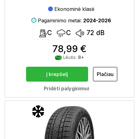
Ekonominė klasė
Pagaminimo metai:
2024-2026
C
C
72
dB
78,99 €
Likutis:
8+
Į krepšelį
Plačiau
Pridėti palyginimui