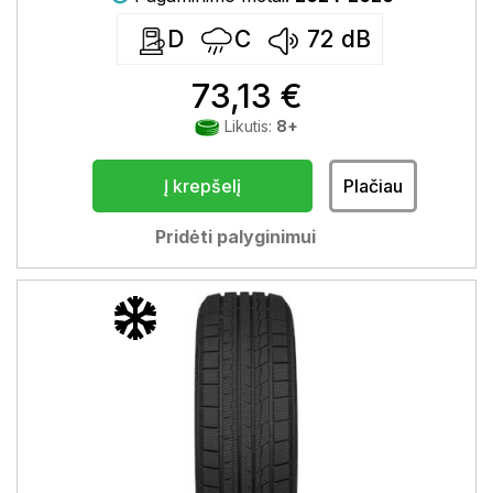
D
C
72
dB
73,13 €
Likutis:
8+
Į krepšelį
Plačiau
Pridėti palyginimui