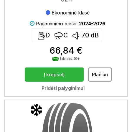
Ekonominė klasė
Pagaminimo metai:
2024-2026
D
C
70
dB
66,84 €
Likutis:
8+
Į krepšelį
Plačiau
Pridėti palyginimui