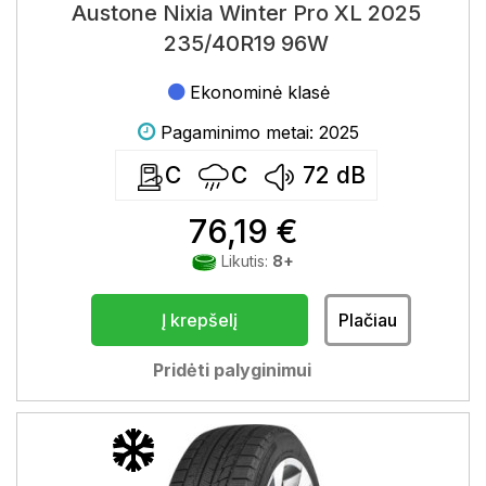
Austone Nixia Winter Pro XL 2025
235/40R19 96W
Ekonominė klasė
Pagaminimo metai: 2025
C
C
72
dB
76,19 €
Likutis:
8+
Į krepšelį
Plačiau
Pridėti palyginimui