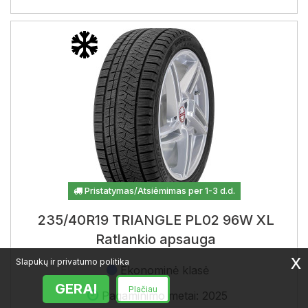
Pristatymas/Atsiėmimas per 1-3 d.d.
235/40R19 TRIANGLE PL02 96W XL
Ratlankio apsauga
x
Slapukų ir privatumo politika
Ekonominė klasė
GERAI
Plačiau
Pagaminimo metai: 2025