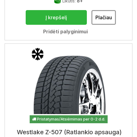
Likutis:
8+
Į krepšelį
Plačiau
Pridėti palyginimui
Pristatymas/Atsiėmimas per 0-2 d.d.
Westlake Z-507 (Ratlankio apsauga)