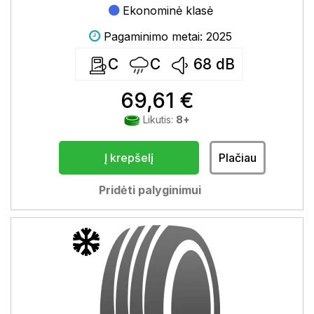
Ekonominė klasė
Pagaminimo metai: 2025
C
C
68
dB
69,61 €
Likutis:
8+
Į krepšelį
Plačiau
Pridėti palyginimui