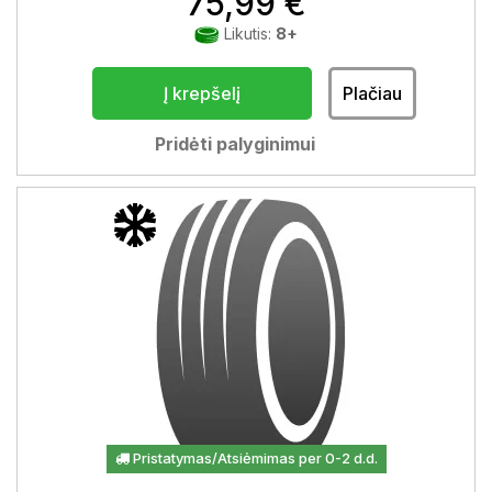
75,99 €
Likutis:
8+
Į krepšelį
Plačiau
Pridėti palyginimui
Pristatymas/Atsiėmimas per 0-2 d.d.