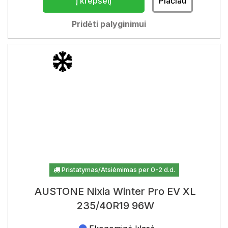
Į krepšelį
Plačiau
Pridėti palyginimui
Pristatymas/Atsiėmimas per 0-2 d.d.
AUSTONE Nixia Winter Pro EV XL
235/40R19 96W