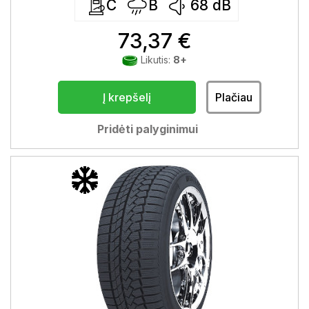
C
B
68
dB
73,37 €
Likutis:
8+
Į krepšelį
Plačiau
Pridėti palyginimui