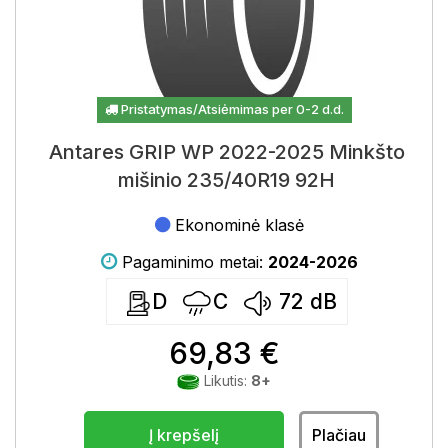
Pristatymas/Atsiėmimas per 0-2 d.d.
Antares GRIP WP 2022-2025 Minkšto
mišinio 235/40R19 92H
Ekonominė klasė
Pagaminimo metai:
2024-2026
D
C
72
dB
69,83 €
Likutis:
8+
Į krepšelį
Plačiau