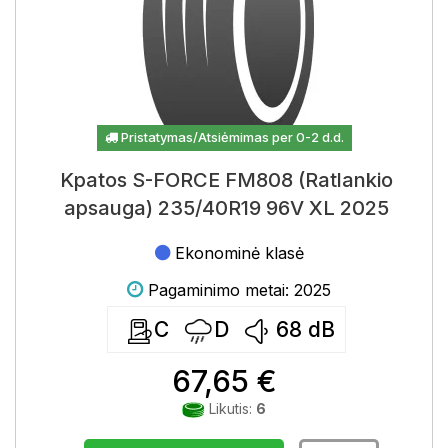
Pristatymas/Atsiėmimas per 0-2 d.d.
Kpatos S-FORCE FM808 (Ratlankio
apsauga) 235/40R19 96V XL 2025
Ekonominė klasė
Pagaminimo metai: 2025
C
D
68
dB
67,65 €
Likutis:
6