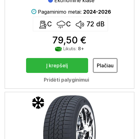
Ekonominė klasė
Pagaminimo metai:
2024-2026
C
C
72
dB
79,50 €
Likutis:
8+
Į krepšelį
Plačiau
Pridėti palyginimui