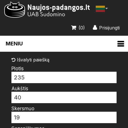
(0)
Prisijungti
MENIU
Išvalyti paiešką
Plotis
235
Aukštis
40
Skersmuo
19