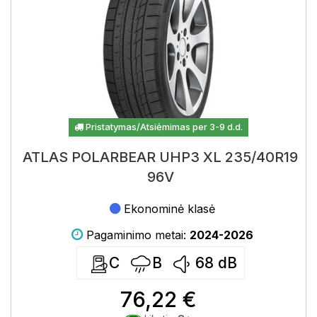
Pristatymas/Atsiėmimas per 3-9 d.d.
ATLAS POLARBEAR UHP3 XL 235/40R19
96V
Ekonominė klasė
Pagaminimo metai:
2024-2026
C
B
68
dB
76,22 €