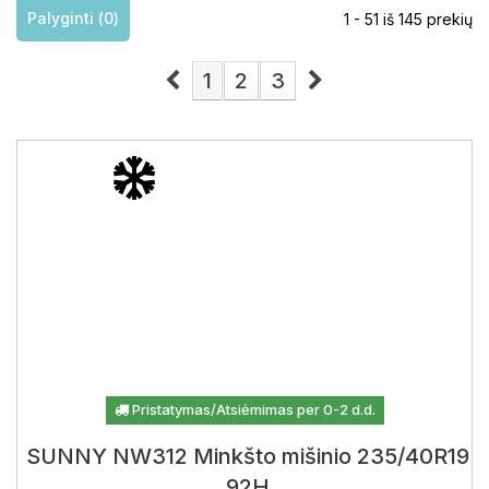
Palyginti (
0
)
1 - 51 iš 145 prekių
1
2
3
Pristatymas/Atsiėmimas per 0-2 d.d.
SUNNY NW312 Minkšto mišinio 235/40R19
92H