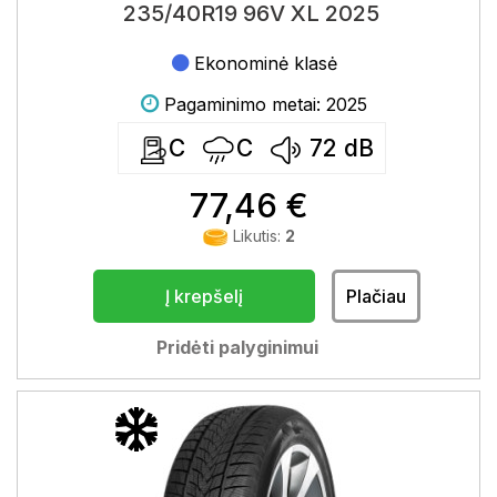
235/40R19 96V XL 2025
Ekonominė klasė
Pagaminimo metai: 2025
C
C
72
dB
77,46 €
Likutis:
2
Į krepšelį
Plačiau
Pridėti palyginimui