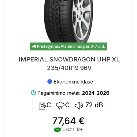
Pristatymas/Atsiėmimas per 3-7 d.d.
IMPERIAL SNOWDRAGON UHP XL
235/40R19 96V
Ekonominė klasė
Pagaminimo metai:
2024-2026
C
C
72
dB
77,64 €
Likutis:
8+