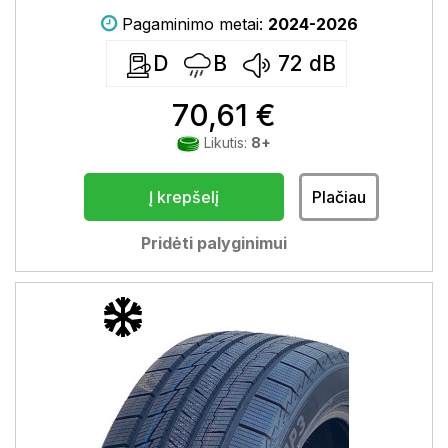
Pagaminimo metai:
2024-2026
D
B
72
dB
70,61 €
Likutis:
8+
Į krepšelį
Plačiau
Pridėti palyginimui