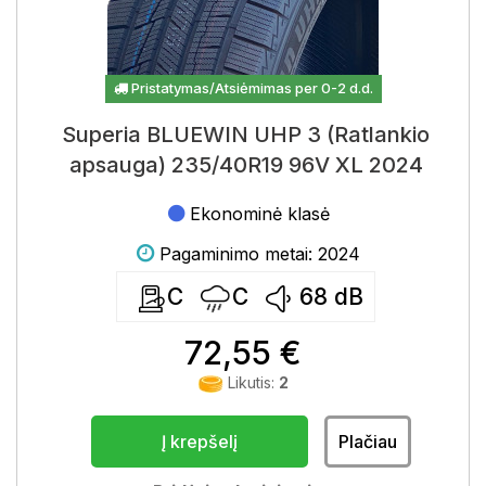
Pristatymas/Atsiėmimas per 0-2 d.d.
Superia BLUEWIN UHP 3 (Ratlankio
apsauga) 235/40R19 96V XL 2024
Ekonominė klasė
Pagaminimo metai: 2024
C
C
68
dB
72,55 €
Likutis:
2
Į krepšelį
Plačiau