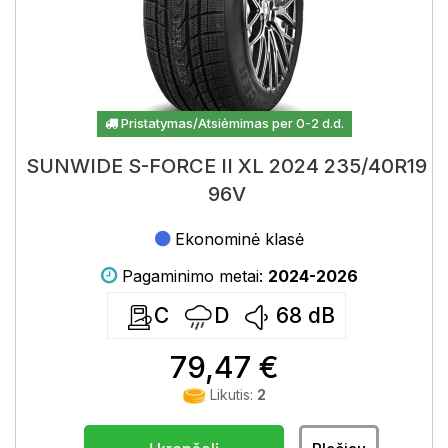
Pristatymas/Atsiėmimas per 0-2 d.d.
SUNWIDE S-FORCE II XL 2024 235/40R19
96V
Ekonominė klasė
Pagaminimo metai:
2024-2026
C
D
68
dB
79,47 €
Likutis:
2