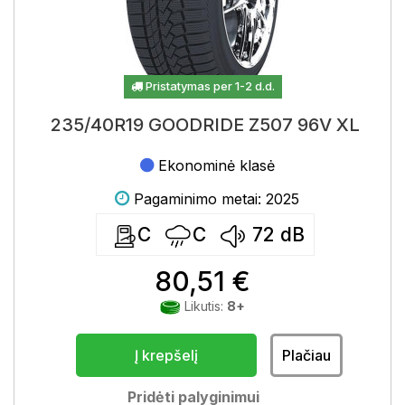
Pristatymas per 1-2 d.d.
235/40R19 GOODRIDE Z507 96V XL
Ekonominė klasė
Pagaminimo metai: 2025
C
C
72
dB
80,51 €
Likutis:
8+
Į krepšelį
Plačiau
Pridėti palyginimui