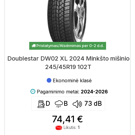
Pristatymas/Atsiėmimas per 0-2 d.d.
Doublestar DW02 XL 2024 Minkšto mišinio
245/45R19 102T
Ekonominė klasė
Pagaminimo metai:
2024-2026
D
B
73
dB
74,41 €
Likutis:
1