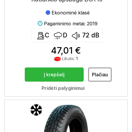
Ekonominė klasė
Pagaminimo metai: 2019
C
D
72
dB
47,01 €
Likutis:
1
Į krepšelį
Plačiau
Pridėti palyginimui