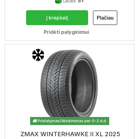
Likutis:
8+
Į krepšelį
Plačiau
Pridėti palyginimui
Pristatymas/Atsiėmimas per 0-2 d.d.
ZMAX WINTERHAWKE II XL 2025