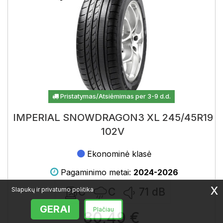
Pristatymas/Atsiėmimas per 3-9 d.d.
IMPERIAL SNOWDRAGON3 XL 245/45R19
102V
Ekonominė klasė
Pagaminimo metai:
2024-2026
x
Slapukų ir privatumo politika
C
C
71
dB
GERAI
Plačiau
80,49 €