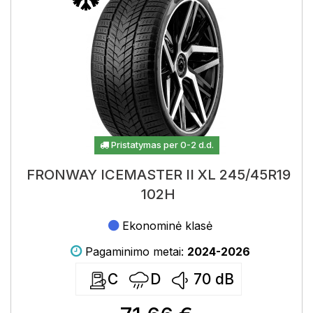
Pristatymas per 0-2 d.d.
FRONWAY ICEMASTER II XL 245/45R19
102H
Ekonominė klasė
Pagaminimo metai:
2024-2026
C
D
70
dB