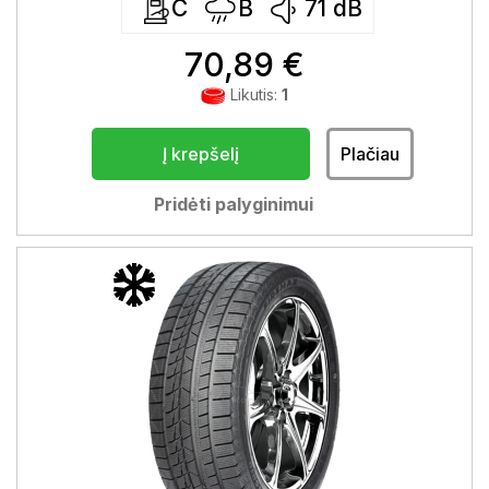
C
B
71
dB
70,89 €
Likutis:
1
Į krepšelį
Plačiau
Pridėti palyginimui