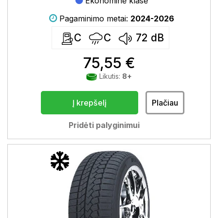
Ekonominė klasė
Pagaminimo metai:
2024-2026
C
C
72
dB
75,55 €
Likutis:
8+
Į krepšelį
Plačiau
Pridėti palyginimui