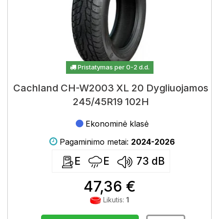
Pristatymas per 0-2 d.d.
Cachland CH-W2003 XL 20 Dygliuojamos
245/45R19 102H
Ekonominė klasė
Pagaminimo metai:
2024-2026
E
E
73
dB
47,36 €
Likutis:
1