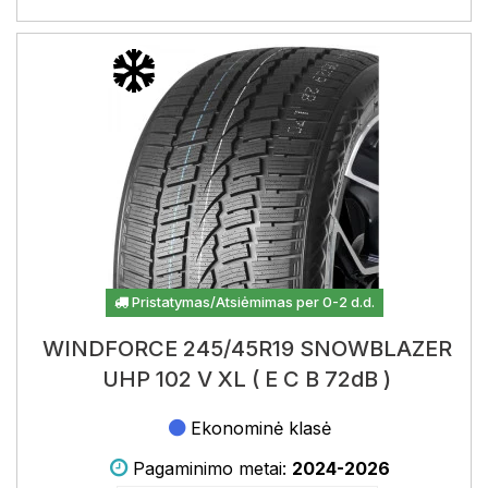
Pristatymas/Atsiėmimas per 0-2 d.d.
WINDFORCE 245/45R19 SNOWBLAZER
UHP 102 V XL ( E C B 72dB )
Ekonominė klasė
Pagaminimo metai:
2024-2026