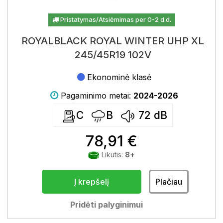
Pristatymas/Atsiėmimas per 0-2 d.d.
ROYALBLACK ROYAL WINTER UHP XL
245/45R19 102V
Ekonominė klasė
Pagaminimo metai:
2024-2026
C
B
72
dB
78,91 €
Likutis:
8+
Į krepšelį
Plačiau
Pridėti palyginimui