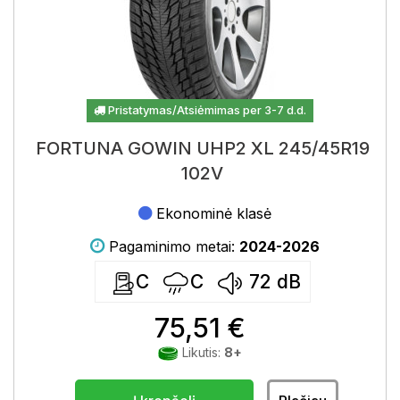
Pristatymas/Atsiėmimas per 3-7 d.d.
FORTUNA GOWIN UHP2 XL 245/45R19
102V
Ekonominė klasė
Pagaminimo metai:
2024-2026
C
C
72
dB
75,51 €
Likutis:
8+