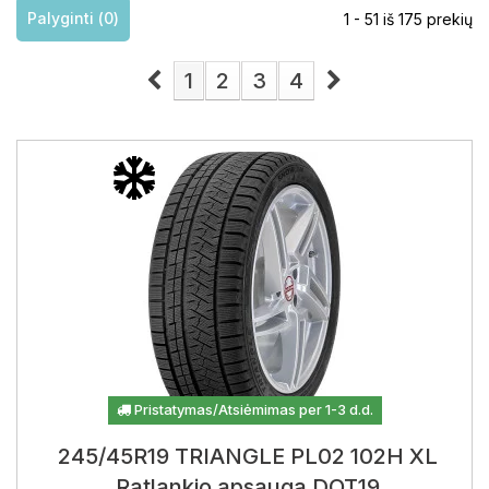
Palyginti (
0
)
1 - 51 iš 175 prekių
1
2
3
4
Pristatymas/Atsiėmimas per 1-3 d.d.
245/45R19 TRIANGLE PL02 102H XL
Ratlankio apsauga DOT19