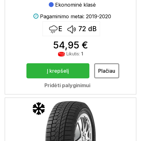
Ekonominė klasė
Pagaminimo metai: 2019-2020
E
72
dB
54,95 €
Likutis:
1
Į krepšelį
Plačiau
Pridėti palyginimui