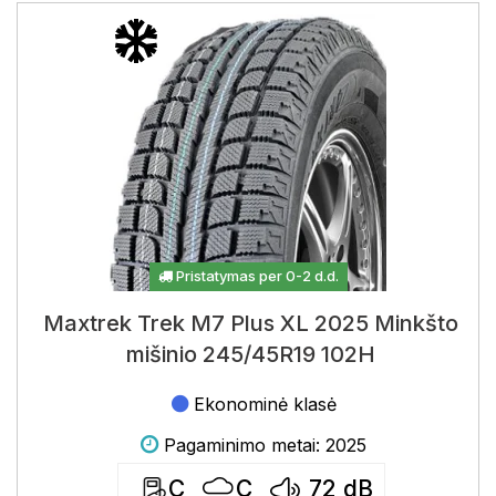
Pristatymas per 0-2 d.d.
Maxtrek Trek M7 Plus XL 2025 Minkšto
mišinio 245/45R19 102H
Ekonominė klasė
Pagaminimo metai: 2025
C
C
72
dB