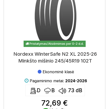
Pristatymas/Atsiėmimas per 0-2 d.d.
Nordexx WinterSafe N2 XL 2025-26
Minkšto mišinio 245/45R19 102T
Ekonominė klasė
Pagaminimo metai:
2024-2026
D
B
73
dB
72,69 €