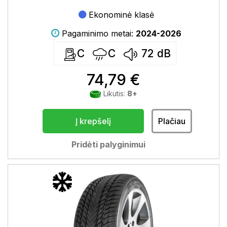
Ekonominė klasė
Pagaminimo metai:
2024-2026
C
C
72
dB
74,79 €
Likutis:
8+
Į krepšelį
Plačiau
Pridėti palyginimui