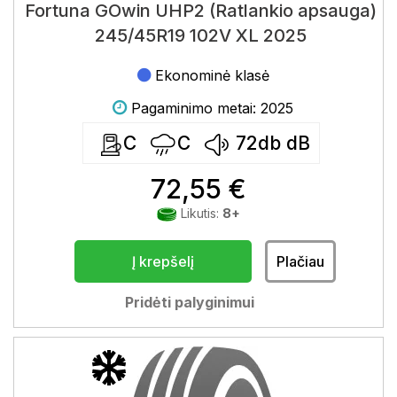
Fortuna GOwin UHP2 (Ratlankio apsauga)
245/45R19 102V XL 2025
Ekonominė klasė
Pagaminimo metai: 2025
C
C
72db
dB
72,55 €
Likutis:
8+
Į krepšelį
Plačiau
Pridėti palyginimui