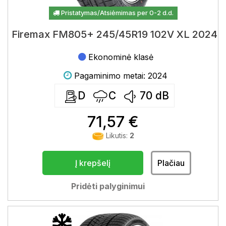
Pristatymas/Atsiėmimas per 0-2 d.d.
Firemax FM805+ 245/45R19 102V XL 2024
Ekonominė klasė
Pagaminimo metai: 2024
D
C
70
dB
71,57 €
Likutis:
2
Į krepšelį
Plačiau
Pridėti palyginimui