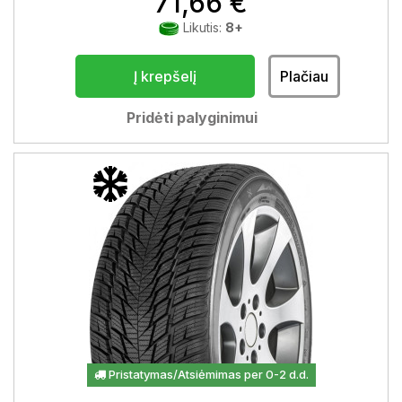
71,66 €
Likutis:
8+
Į krepšelį
Plačiau
Pridėti palyginimui
Pristatymas/Atsiėmimas per 0-2 d.d.