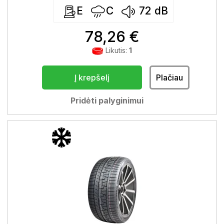
E
C
72
dB
78,26 €
Likutis:
1
Į krepšelį
Plačiau
Pridėti palyginimui