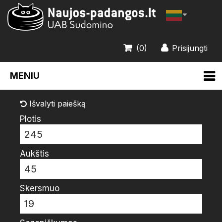
(0)
Prisijungti
MENIU
Išvalyti paiešką
Plotis
245
Aukštis
45
Skersmuo
19