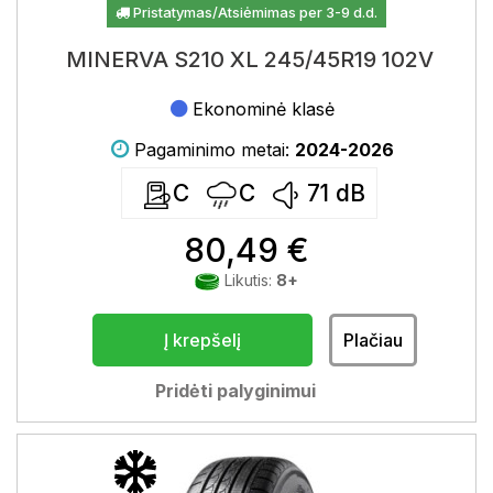
Pristatymas/Atsiėmimas per 3-9 d.d.
MINERVA S210 XL 245/45R19 102V
Ekonominė klasė
Pagaminimo metai:
2024-2026
C
C
71
dB
80,49 €
Likutis:
8+
Į krepšelį
Plačiau
Pridėti palyginimui