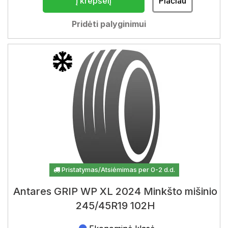
Į krepšelį
Plačiau
Pridėti palyginimui
Pristatymas/Atsiėmimas per 0-2 d.d.
Antares GRIP WP XL 2024 Minkšto mišinio
245/45R19 102H