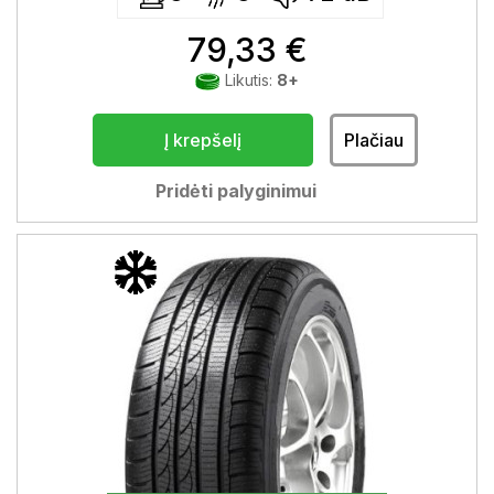
79,33 €
Likutis:
8+
Į krepšelį
Plačiau
Pridėti palyginimui