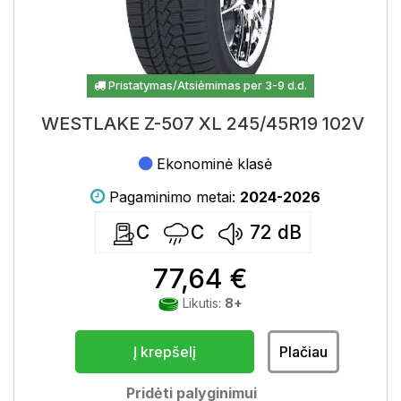
Pristatymas/Atsiėmimas per 3-9 d.d.
WESTLAKE Z-507 XL 245/45R19 102V
Ekonominė klasė
Pagaminimo metai:
2024-2026
C
C
72
dB
77,64 €
Likutis:
8+
Į krepšelį
Plačiau
Pridėti palyginimui