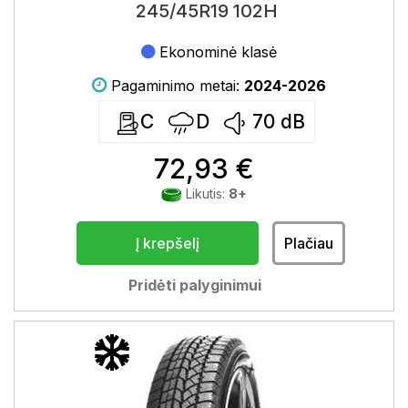
245/45R19 102H
Ekonominė klasė
Pagaminimo metai:
2024-2026
C
D
70
dB
72,93 €
Likutis:
8+
Į krepšelį
Plačiau
Pridėti palyginimui