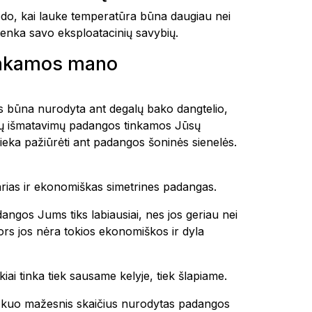
o, kai lauke temperatūra būna daugiau nei
etenka savo eksploatacinių savybių.
inkamos mano
tais būna nurodyta ant degalų bako dangtelio,
okių išmatavimų padangos tinkamos Jūsų
ieka pažiūrėti ant padangos šoninės sienelės.
tvarias ir ekonomiškas simetrines padangas.
dangos Jums tiks labiausiai, nes jos geriau nei
 nors jos nėra tokios ekonomiškos ir dyla
kiai tinka tiek sausame kelyje, tiek šlapiame.
 ir kuo mažesnis skaičius nurodytas padangos