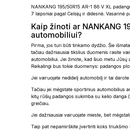
NANKANG 195/50R15 AR-1 86 V XL padangos y
7 laipsniai pagal Celsijų ir didesnė. Vasarinė
Kaip žinoti ar NANKANG 1
automobiliui?
Pirma, jos turi būti tinkamo dydžio. Šie išmat
tačiau dažniausiai tikslius duomenis rasite 
automobiliui. Jei žinote, kad šiuo metu Jūsų
Reikalingi bus tokie duomenys: padangos plot
Jei vairuojate nedidelį automobilį ir tai daro
Tačiau jei mėgstate sportinius automobilius ar
kitų rūšių padangos sukimba su kelio danga (yp
greičiau.
Jei dažniausiai vairuojate mieste, bet mėgstate
Taip pat nepamirškite įvertinti koks triukšm