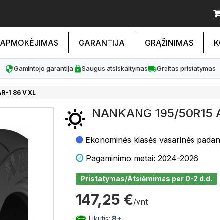
APMOKĖJIMAS
GARANTIJA
GRĄŽINIMAS
K
Gamintojo garantija
Saugus atsiskaitymas
Greitas pristatymas
R-1 86 V XL
NANKANG 195/50R15 A
Ekonominės klasės vasarinės pada
Pagaminimo metai: 2024-2026
Pristatymas/Atsiėmimas per 0-2 d.d.
147,25 €
/vnt
Likutis:
8+