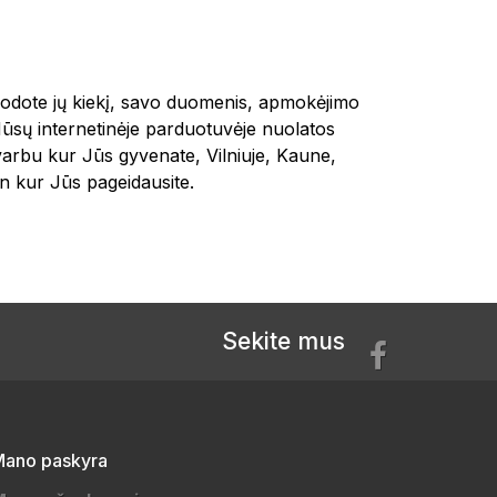
urodote jų kiekį, savo duomenis, apmokėjimo
Mūsų internetinėje parduotuvėje nuolatos
varbu kur Jūs gyvenate, Vilniuje, Kaune,
 kur Jūs pageidausite.
Sekite mus
ano paskyra