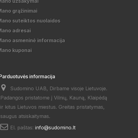
Mano užsakymai
ano grąžinimai
ano suteiktos nuolaidos
Mano adresai
ano asmeninė informacija
Mano kuponai
Parduotuvės informacija
Sudomino UAB, Dirbame visoje Lietuvoje.
Padangos pristatome į Vilnių, Kauną, Klaipėdą
ir kitus Lietuvos miestus. Greitas pristatymas,
saugus atsiskaitymas.
El. paštas:
info@sudomino.lt