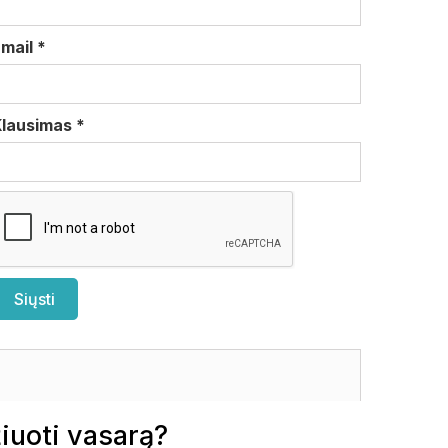
Email
*
Klausimas
*
uoti vasarą?