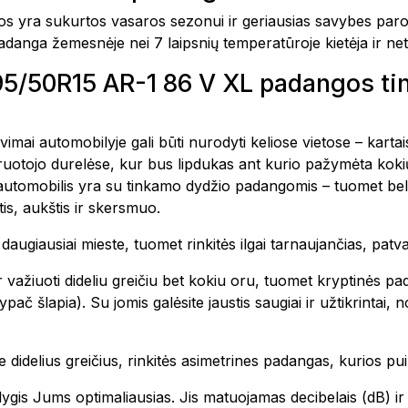
ra sukurtos vasaros sezonui ir geriausias savybes parod
 padanga žemesnėje nei 7 laipsnių temperatūroje kietėja ir n
95/50R15 AR-1 86 V XL padangos t
avimai automobilyje gali būti nurodyti keliose vietose – kar
vairuotojo durelėse, kur bus lipdukas ant kurio pažymėta k
 automobilis yra su tinkamo dydžio padangomis – tuomet bel
is, aukštis ir skersmuo.
te daugiausiai mieste, tuomet rinkitės ilgai tarnaujančias, pa
 važiuoti dideliu greičiu bet kokiu oru, tuomet kryptinės pa
ač šlapia). Su jomis galėsite jaustis saugiai ir užtikrintai,
 didelius greičius, rinkitės asimetrines padangas, kurios pui
o lygis Jums optimaliausias. Jis matuojamas decibelais (dB)