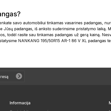
dangas?
šsirenkate savo automobiliui tinkamas vasarines padangas, n
e Jūsų padangas, iš anksto suderinsime pristatymo laiką. 
ijos, todėl rasite sau tinkamas padangas už gerą kainą. Nes
pristatysime NANKANG 195/50R15 AR-1 86 V XL padangas ten
Informacija
M