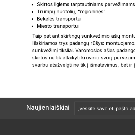
Skirtos ilgiems tarptautiniams pervežimams
Trumpų nuotolių, “regioninės”
Bekelės transportui
Miesto transportui
Taip pat ant skirtingų sunkvežimio ašių mon
Išskiriamos trys padangų rūšys: montuojamos a
sunkvežimį tiksliai. Varomosios ašies padang
skirtos ne tik atlaikyti krovinio svorį perve
svarbu atsižvelgti ne tik į išmatavimus, bet ir
Naujienlaiškiai