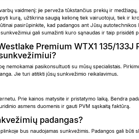
rbų vaidmenį: jie perveža tūkstančius prekių ir medžiagų, 
kurą, užtikrina saugią kelionę tiek vairuotojui, tiek ir kro
būtinai pasirūpinkite, kad padangos ant Jūsų autotechniko
sunkvežimiui gali sumažinti kuro sąnaudas ir taip prisidėti p
,5 Westlake Premium WTX1 135/133J
 sunkvežimiui?
ę nemokamai pasikonsultuoti su mūsų specialistais. Pirkimo
nga. Jie turi atitikti jūsų sunkvežimio reikalavimus.
nternetu. Prie kainos matysite ir pristatymo laiką. Bendra p
 juridinio asmens duomenis ir gauti PVM sąskaitą faktūrą.
sunkvežimių padangas?
aplinkoje bus naudojamas sunkvežimis. Padangos gali būti sk