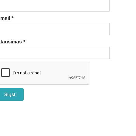
Email
*
Klausimas
*