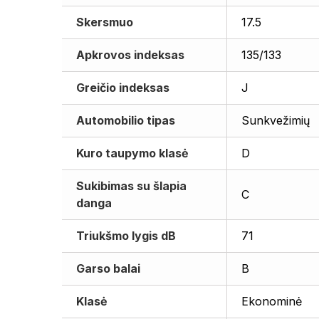
Skersmuo
17.5
Apkrovos indeksas
135/133
Greičio indeksas
J
Automobilio tipas
Sunkvežimių
Kuro taupymo klasė
D
Sukibimas su šlapia
C
danga
Triukšmo lygis dB
71
Garso balai
B
Klasė
Ekonominė