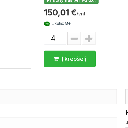
Pristatymas per 1-2 d.d.
150,01 €
/vnt
Likutis:
8+
Į krepšelį