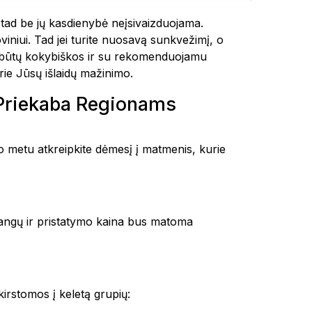
tad be jų kasdienybė neįsivaizduojama.
viniui. Tad jei turite nuosavą sunkvežimį, o
s būtų kokybiškos ir su rekomenduojamu
rie Jūsų išlaidų mažinimo.
 Priekaba Regionams
 metu atkreipkite dėmesį į matmenis, kurie
adangų ir pristatymo kaina bus matoma
irstomos į keletą grupių: