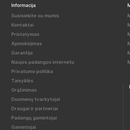
Informacija
M
Susisiekite su mumis
Kontaktai
M
Pristatymas
M
Apmokėjimas
Garantija
M
Naujos padangos internetu
Privatumo politika
Taisyklės
Grąžinimas
Duomenų tvarkytojai
Draugai ir partneriai
Padangų gamintojai
Gamintojai