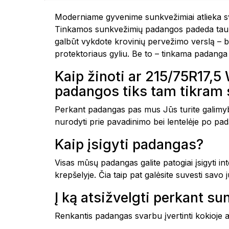
Moderniame gyvenime sunkvežimiai atlieka sva
Tinkamos sunkvežimių padangos padeda taupyti 
galbūt vykdote krovinių pervežimo verslą – 
protektoriaus gyliu. Be to – tinkama padanga 
Kaip žinoti ar 215/75R17
padangos tiks tam tikram
Perkant padangas pas mus Jūs turite galimyb
nurodyti prie pavadinimo bei lentelėje po pada
Kaip įsigyti padangas?
Visas mūsų padangas galite patogiai įsigyti i
krepšelyje. Čia taip pat galėsite suvesti savo
Į ką atsižvelgti perkant 
Renkantis padangas svarbu įvertinti kokioje 