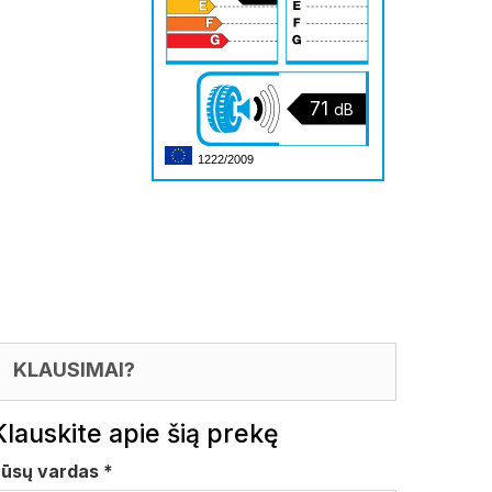
71
dB
1222/2009
KLAUSIMAI?
Klauskite apie šią prekę
Jūsų vardas
*