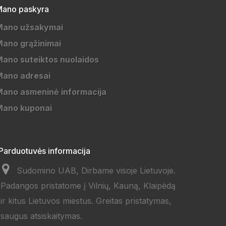
ano paskyra
Mano užsakymai
ano grąžinimai
ano suteiktos nuolaidos
Mano adresai
ano asmeninė informacija
Mano kuponai
Parduotuvės informacija
Sudomino UAB, Dirbame visoje Lietuvoje.
Padangos pristatome į Vilnių, Kauną, Klaipėdą
ir kitus Lietuvos miestus. Greitas pristatymas,
saugus atsiskaitymas.