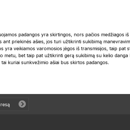
tuojamos padangos yra skirtingos, nors pačios medžiagos iš
nt priekinės ašies, jos turi užtikrinti sukibimą manevravimo
os yra veikiamos varomosios jėgos iš transmisijos, taip pat
žimo metu, bet taip pat užtikrinti gerą sukibimą su kelio dan
 į tai kuriai sunkvežimio ašiai bus skirtos padangos.