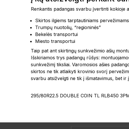
Renkantis padangas svarbu įvertinti kokioje 
Skirtos ilgiems tarptautiniams pervežimams
Trumpų nuotolių, “regioninės”
Bekelės transportui
Miesto transportui
Taip pat ant skirtingų sunkvežimio ašių mon
Išskiriamos trys padangų rūšys: montuojamos a
sunkvežimį tiksliai. Varomosios ašies padang
skirtos ne tik atlaikyti krovinio svorį perve
svarbu atsižvelgti ne tik į išmatavimus, bet ir
295/80R22.5 DOUBLE COIN TL RLB450 3P