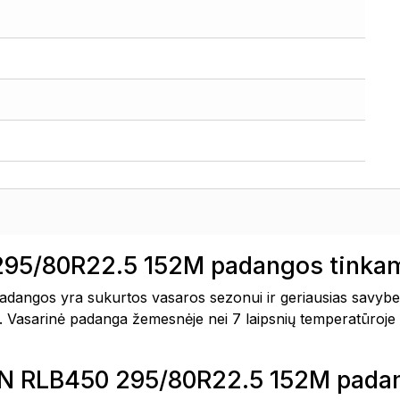
95/80R22.5 152M padangos tinkam
gos yra sukurtos vasaros sezonui ir geriausias savybes
snė. Vasarinė padanga žemesnėje nei 7 laipsnių temperatūroje 
OIN RLB450 295/80R22.5 152M pad