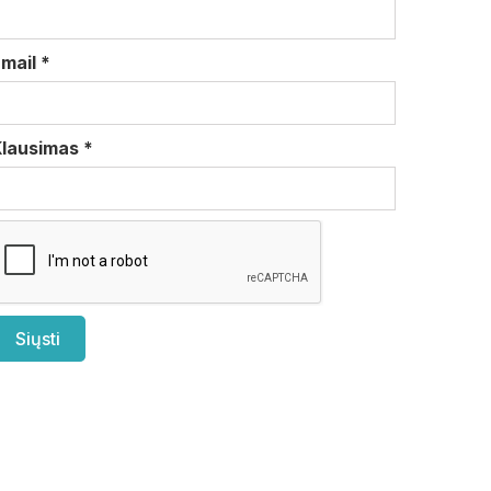
Email
*
Klausimas
*