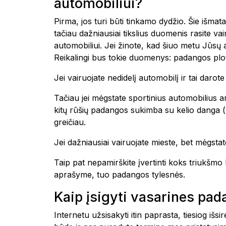
automobiliui?
Pirma, jos turi būti tinkamo dydžio. Šie išmat
tačiau dažniausiai tikslius duomenis rasite 
automobiliui. Jei žinote, kad šiuo metu Jūsų
Reikalingi bus tokie duomenys: padangos plot
Jei vairuojate nedidelį automobilį ir tai daro
Tačiau jei mėgstate sportinius automobilius ar
kitų rūšių padangos sukimba su kelio danga (yp
greičiau.
Jei dažniausiai vairuojate mieste, bet mėgstate
Taip pat nepamirškite įvertinti koks triukšm
aprašyme, tuo padangos tylesnės.
Kaip įsigyti vasarines pa
Internetu užsisakyti itin paprasta, tiesiog i