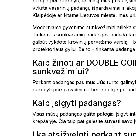
būdą ir per nurodytą terminą mes pristatysim
vyksta vasarinių padangų išpardavimai ir akc
Klaipėdoje ar kitame Lietuvos mieste, mes 
Moderniame gyvenime sunkvežimiai atlieka sva
Tinkamos sunkvežimių padangos padeda taupyti 
galbūt vykdote krovinių pervežimo verslą – 
protektoriaus gyliu. Be to – tinkama padanga 
Kaip žinoti ar DOUBLE CO
sunkvežimiui?
Perkant padangas pas mus Jūs turite galimyb
nurodyti prie pavadinimo bei lentelėje po pada
Kaip įsigyti padangas?
Visas mūsų padangas galite patogiai įsigyti i
krepšelyje. Čia taip pat galėsite suvesti savo
Į ką atsižvelgti perkant 