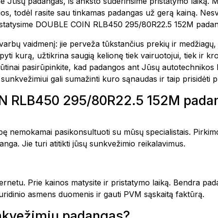
e Jūsų padangas, iš anksto suderinsime pristatymo laiką. 
ijos, todėl rasite sau tinkamas padangas už gerą kainą. Nes
pristatysime DOUBLE COIN RLB450 295/80R22.5 152M padang
rbų vaidmenį: jie perveža tūkstančius prekių ir medžiagų, 
kurą, užtikrina saugią kelionę tiek vairuotojui, tiek ir kro
būtinai pasirūpinkite, kad padangos ant Jūsų autotechniko
sunkvežimiui gali sumažinti kuro sąnaudas ir taip prisidėti p
IN RLB450 295/80R22.5 152M padan
ę nemokamai pasikonsultuoti su mūsų specialistais. Pirkimo
nga. Jie turi atitikti jūsų sunkvežimio reikalavimus.
nternetu. Prie kainos matysite ir pristatymo laiką. Bendra p
 juridinio asmens duomenis ir gauti PVM sąskaitą faktūrą.
sunkvežimių padangas?