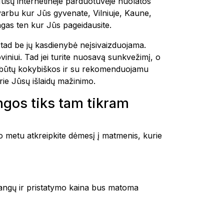
Mūsų internetinėje parduotuvėje nuolatos
varbu kur Jūs gyvenate, Vilniuje, Kaune,
as ten kur Jūs pageidausite.
tad be jų kasdienybė neįsivaizduojama.
viniui. Tad jei turite nuosavą sunkvežimį, o
s būtų kokybiškos ir su rekomenduojamu
rie Jūsų išlaidų mažinimo.
gos tiks tam tikram
 metu atkreipkite dėmesį į matmenis, kurie
adangų ir pristatymo kaina bus matoma