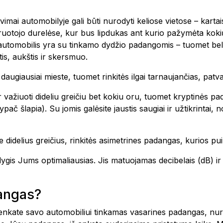
avimai automobilyje gali būti nurodyti keliose vietose – kar
vairuotojo durelėse, kur bus lipdukas ant kurio pažymėta k
 automobilis yra su tinkamo dydžio padangomis – tuomet bel
is, aukštis ir skersmuo.
te daugiausiai mieste, tuomet rinkitės ilgai tarnaujančias, pa
 važiuoti dideliu greičiu bet kokiu oru, tuomet kryptinės pa
ač šlapia). Su jomis galėsite jaustis saugiai ir užtikrintai,
 didelius greičius, rinkitės asimetrines padangas, kurios pui
o lygis Jums optimaliausias. Jis matuojamas decibelais (dB)
dangas?
šsirenkate savo automobiliui tinkamas vasarines padangas, n