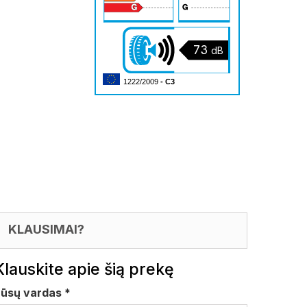
73
dB
1222/2009
- C3
KLAUSIMAI?
Klauskite apie šią prekę
Jūsų vardas
*