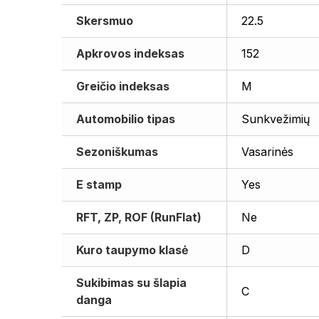
Skersmuo
22.5
Apkrovos indeksas
152
Greičio indeksas
M
Automobilio tipas
Sunkvežimių
Sezoniškumas
Vasarinės
E stamp
Yes
RFT, ZP, ROF (RunFlat)
Ne
Kuro taupymo klasė
D
Sukibimas su šlapia
C
danga