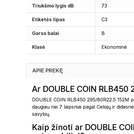
Triukšmo lygis dB
73
Etiketės tipas
C3
Garso balai
B
Klasė
Ekonominė
APIE PREKĘ
Ar DOUBLE COIN RLB450 2
DOUBLE COIN RLB450 295/80R22.5 152M padan
daugiau nei 7 laipsniai pagal Celsijų ir dide
savybių.
Kaip žinoti ar DOUBLE C