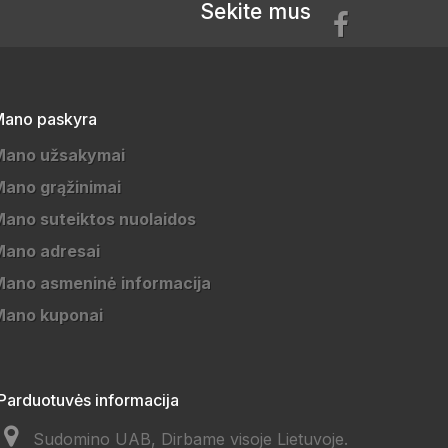
Sekite mus
ano paskyra
Mano užsakymai
ano grąžinimai
ano suteiktos nuolaidos
Mano adresai
ano asmeninė informacija
Mano kuponai
Parduotuvės informacija
Sudomino UAB, Dirbame visoje Lietuvoje.