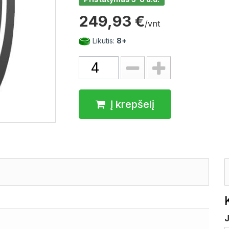
249,93 €
/vnt
Likutis:
8+
Į krepšelį