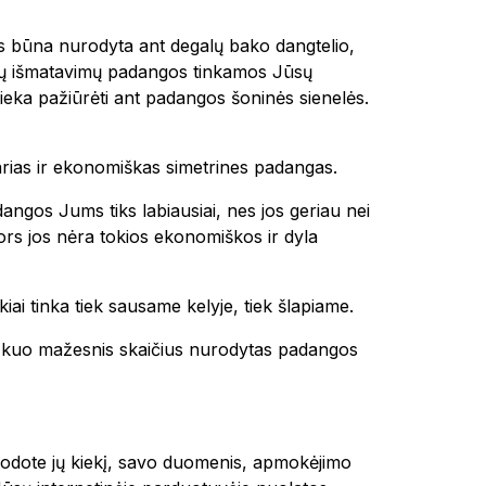
tais būna nurodyta ant degalų bako dangtelio,
okių išmatavimų padangos tinkamos Jūsų
ieka pažiūrėti ant padangos šoninės sienelės.
tvarias ir ekonomiškas simetrines padangas.
dangos Jums tiks labiausiai, nes jos geriau nei
 nors jos nėra tokios ekonomiškos ir dyla
kiai tinka tiek sausame kelyje, tiek šlapiame.
 ir kuo mažesnis skaičius nurodytas padangos
urodote jų kiekį, savo duomenis, apmokėjimo