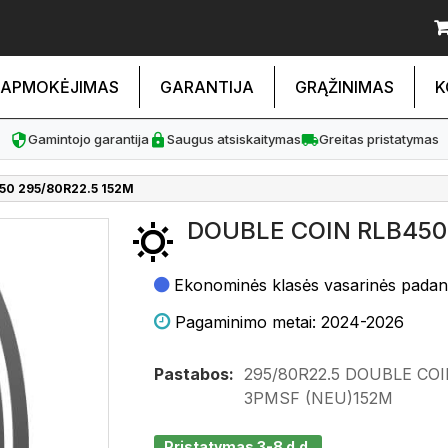
APMOKĖJIMAS
GARANTIJA
GRĄŽINIMAS
K
Gamintojo garantija
Saugus atsiskaitymas
Greitas pristatymas
50 295/80R22.5 152M
DOUBLE COIN RLB450
Ekonominės klasės vasarinės pada
Pagaminimo metai: 2024-2026
Pastabos:
295/80R22.5 DOUBLE COI
3PMSF (NEU)152M
Pristatymas 3-8 d.d.