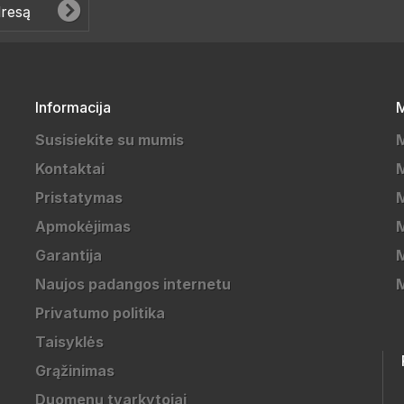
Informacija
M
Susisiekite su mumis
Kontaktai
M
Pristatymas
M
Apmokėjimas
Garantija
M
Naujos padangos internetu
Privatumo politika
Taisyklės
Grąžinimas
Duomenų tvarkytojai