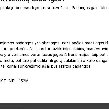
aplinkoje bus naudojamas sunkvežimis. Padangos gali būti sk
tuojamos padangos yra skirtingos, nors pačios medžiagos iš
nt priekinės ašies, jos turi užtikrinti sukibimą manevravimo
os yra veikiamos varomosios jėgos iš transmisijos, taip pat
žimo metu, bet taip pat užtikrinti gerą sukibimą su kelio dan
 į tai kuriai sunkvežimio ašiai bus skirtos padangos.
MSF (NEU)152M