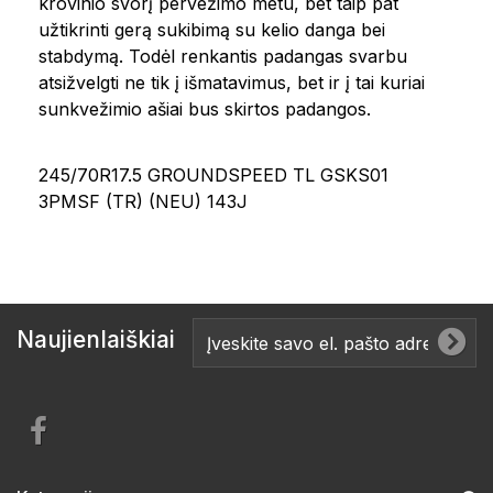
krovinio svorį pervežimo metu, bet taip pat
užtikrinti gerą sukibimą su kelio danga bei
stabdymą. Todėl renkantis padangas svarbu
atsižvelgti ne tik į išmatavimus, bet ir į tai kuriai
sunkvežimio ašiai bus skirtos padangos.
245/70R17.5 GROUNDSPEED TL GSKS01
3PMSF (TR) (NEU) 143J
Naujienlaiškiai