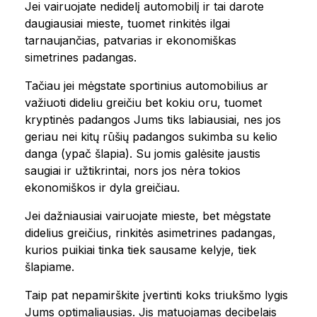
Jei vairuojate nedidelį automobilį ir tai darote
daugiausiai mieste, tuomet rinkitės ilgai
tarnaujančias, patvarias ir ekonomiškas
simetrines padangas.
Tačiau jei mėgstate sportinius automobilius ar
važiuoti dideliu greičiu bet kokiu oru, tuomet
kryptinės padangos Jums tiks labiausiai, nes jos
geriau nei kitų rūšių padangos sukimba su kelio
danga (ypač šlapia). Su jomis galėsite jaustis
saugiai ir užtikrintai, nors jos nėra tokios
ekonomiškos ir dyla greičiau.
Jei dažniausiai vairuojate mieste, bet mėgstate
didelius greičius, rinkitės asimetrines padangas,
kurios puikiai tinka tiek sausame kelyje, tiek
šlapiame.
Taip pat nepamirškite įvertinti koks triukšmo lygis
Jums optimaliausias. Jis matuojamas decibelais