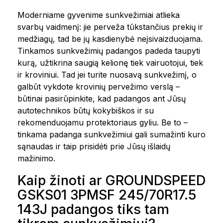
Moderniame gyvenime sunkvežimiai atlieka
svarbų vaidmenį: jie perveža tūkstančius prekių ir
medžiagų, tad be jų kasdienybė neįsivaizduojama.
Tinkamos sunkvežimių padangos padeda taupyti
kurą, užtikrina saugią kelionę tiek vairuotojui, tiek
ir kroviniui. Tad jei turite nuosavą sunkvežimį, o
galbūt vykdote krovinių pervežimo verslą –
būtinai pasirūpinkite, kad padangos ant Jūsų
autotechnikos būtų kokybiškos ir su
rekomenduojamu protektoriaus gyliu. Be to –
tinkama padanga sunkvežimiui gali sumažinti kuro
sąnaudas ir taip prisidėti prie Jūsų išlaidų
mažinimo.
Kaip žinoti ar GROUNDSPEED
GSKS01 3PMSF 245/70R17.5
143J padangos tiks tam