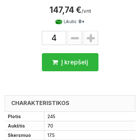
147,74 €
/vnt
Likutis:
8+
Į krepšelį
CHARAKTERISTIKOS
Plotis
245
Aukštis
70
Skersmuo
17.5