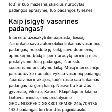
(dB) ir kuo mažesnis skaičius nurodytas
padangos aprašyme, tuo padangos tylesnės.
Kaip įsigyti vasarines
padangas?
Internetu užsisakyti itin paprasta, tiesiog
išsirenkate savo automobiliui tinkamas vasarines
padangas, nurodote jų kiekį, savo duomenis,
apmokėjimo būdą ir per nurodytą terminą mes
pristatysime Jūsų padangas, iš anksto
suderinsime pristatymo laiką. Mūsų internetinėje
parduotuvėje nuolatos vyksta vasarinių padangų
išpardavimai ir akcijos, todėl rasite sau tinkamas
padangas už gerą kainą. Nesvarbu kur Jūs
gyvenate, Vilniuje, Kaune, Klaipėdoje ar kitame
Lietuvos mieste, mes pristatysime
GROUNDSPEED GSKS01 3PMSF 245/70R17.5
143J padangas ten kur Jūs pageidausite.