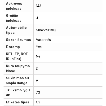
Apkrovos
143
indeksas
Greičio
J
indeksas
Automobilio
Sunkvežimių
tipas
Sezoniškumas
Vasarinės
E stamp
Yes
RFT, ZP, ROF
Ne
(RunFlat)
Kuro taupymo
D
klasė
Sukibimas su
A
šlapia danga
Triukšmo lygis
73
dB
Etiketės tipas
C3