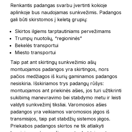
Renkantis padangas svarbu įvertinti kokioje
aplinkoje bus naudojamas sunkvežimis. Padangos
gali būti skirstomos į keletą grupių:
Skirtos ilgiems tarptautiniams pervežimams
Trumpų nuotolių, “regioninės”
Bekelės transportui
Miesto transportui
Taip pat ant skirtingų sunkvežimio ašių
montuojamos padangos yra skirtingos, nors
pačios medžiagos iš kurių gaminamos padangos
nesiskiria. Išskiriamos trys padangų rūšys:
montuojamos ant priekinės ašies, jos turi užtikrinti
sukibimą manevravimo bei stabdymo metu ir leisti
valdyti sunkvežimį tiksliai. Varomosios ašies
padangos yra veikiamos varomosios jėgos iš
transmisijos, taip pat stabdžių sistemos jėgos.
Priekabos padangos skirtos ne tik atlaikyti