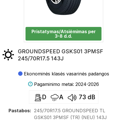
Pristatymas/Atsiėmimas per
3-8 d.d.
GROUNDSPEED GSKS01 3PMSF
245/70R17.5 143J
Ekonominės klasės vasarinės padangos
Pagaminimo metai: 2024-2026
D
A
73
dB
Pastabos:
245/70R17.5 GROUNDSPEED TL
GSKS01 3PMSF (TR) (NEU) 143J