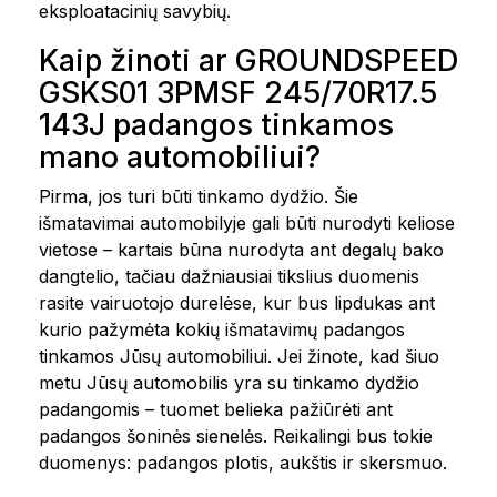
eksploatacinių savybių.
Kaip žinoti ar GROUNDSPEED
GSKS01 3PMSF 245/70R17.5
143J padangos tinkamos
mano automobiliui?
Pirma, jos turi būti tinkamo dydžio. Šie
išmatavimai automobilyje gali būti nurodyti keliose
vietose – kartais būna nurodyta ant degalų bako
dangtelio, tačiau dažniausiai tikslius duomenis
rasite vairuotojo durelėse, kur bus lipdukas ant
kurio pažymėta kokių išmatavimų padangos
tinkamos Jūsų automobiliui. Jei žinote, kad šiuo
metu Jūsų automobilis yra su tinkamo dydžio
padangomis – tuomet belieka pažiūrėti ant
padangos šoninės sienelės. Reikalingi bus tokie
duomenys: padangos plotis, aukštis ir skersmuo.