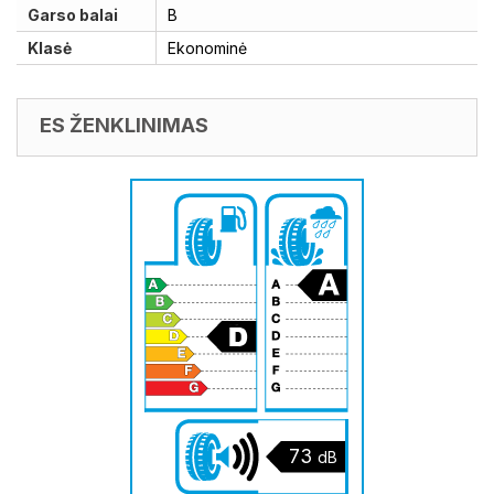
Garso balai
B
Klasė
Ekonominė
ES ŽENKLINIMAS
73
dB