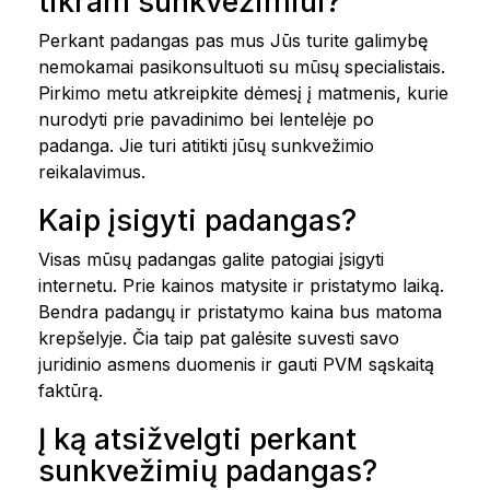
tikram sunkvežimiui?
Perkant padangas pas mus Jūs turite galimybę
nemokamai pasikonsultuoti su mūsų specialistais.
Pirkimo metu atkreipkite dėmesį į matmenis, kurie
nurodyti prie pavadinimo bei lentelėje po
padanga. Jie turi atitikti jūsų sunkvežimio
reikalavimus.
Kaip įsigyti padangas?
Visas mūsų padangas galite patogiai įsigyti
internetu. Prie kainos matysite ir pristatymo laiką.
Bendra padangų ir pristatymo kaina bus matoma
krepšelyje. Čia taip pat galėsite suvesti savo
juridinio asmens duomenis ir gauti PVM sąskaitą
faktūrą.
Į ką atsižvelgti perkant
sunkvežimių padangas?