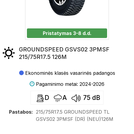
Pristatymas 3-8 d.d.
GROUNDSPEED GSVS02 3PMSF
215/75R17.5 126M
Ekonominės klasės vasarinės padangos
Pagaminimo metai: 2024-2026
D
A
75
dB
Pastabos:
215/75R17.5 GROUNDSPEED TL
GSVS02 3PMSF (DR) (NEU)126M