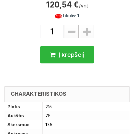
120,54 €
/vnt
Likutis:
1
Į krepšelį
CHARAKTERISTIKOS
Plotis
215
Aukštis
75
Skersmuo
17.5
Apkrovos