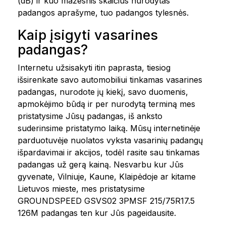
(dB) ir kuo mažesnis skaičius nurodytas
padangos aprašyme, tuo padangos tylesnės.
Kaip įsigyti vasarines
padangas?
Internetu užsisakyti itin paprasta, tiesiog
išsirenkate savo automobiliui tinkamas vasarines
padangas, nurodote jų kiekį, savo duomenis,
apmokėjimo būdą ir per nurodytą terminą mes
pristatysime Jūsų padangas, iš anksto
suderinsime pristatymo laiką. Mūsų internetinėje
parduotuvėje nuolatos vyksta vasarinių padangų
išpardavimai ir akcijos, todėl rasite sau tinkamas
padangas už gerą kainą. Nesvarbu kur Jūs
gyvenate, Vilniuje, Kaune, Klaipėdoje ar kitame
Lietuvos mieste, mes pristatysime
GROUNDSPEED GSVS02 3PMSF 215/75R17.5
126M padangas ten kur Jūs pageidausite.