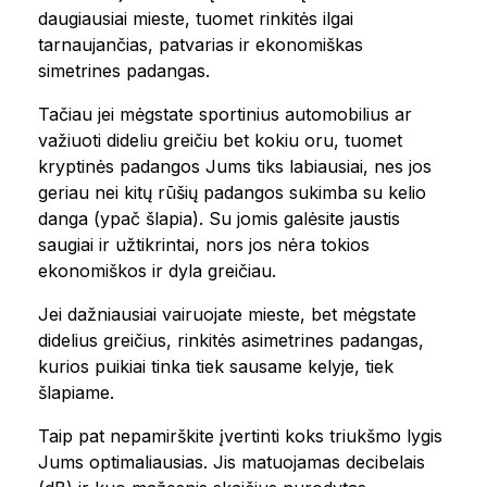
daugiausiai mieste, tuomet rinkitės ilgai
tarnaujančias, patvarias ir ekonomiškas
simetrines padangas.
Tačiau jei mėgstate sportinius automobilius ar
važiuoti dideliu greičiu bet kokiu oru, tuomet
kryptinės padangos Jums tiks labiausiai, nes jos
geriau nei kitų rūšių padangos sukimba su kelio
danga (ypač šlapia). Su jomis galėsite jaustis
saugiai ir užtikrintai, nors jos nėra tokios
ekonomiškos ir dyla greičiau.
Jei dažniausiai vairuojate mieste, bet mėgstate
didelius greičius, rinkitės asimetrines padangas,
kurios puikiai tinka tiek sausame kelyje, tiek
šlapiame.
Taip pat nepamirškite įvertinti koks triukšmo lygis
Jums optimaliausias. Jis matuojamas decibelais