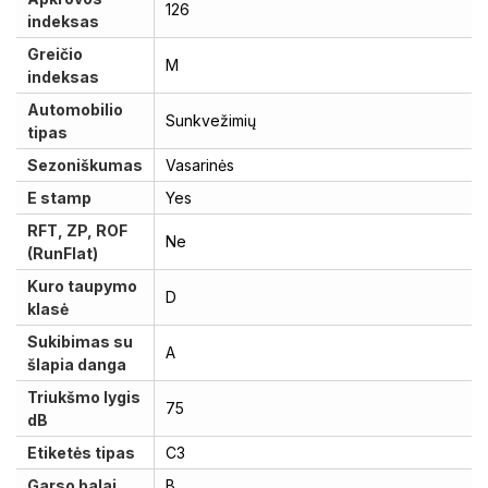
126
indeksas
Greičio
M
indeksas
Automobilio
Sunkvežimių
tipas
Sezoniškumas
Vasarinės
E stamp
Yes
RFT, ZP, ROF
Ne
(RunFlat)
Kuro taupymo
D
klasė
Sukibimas su
A
šlapia danga
Triukšmo lygis
75
dB
Etiketės tipas
C3
Garso balai
B