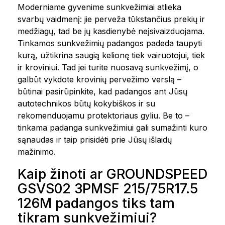
Moderniame gyvenime sunkvežimiai atlieka
svarbų vaidmenį: jie perveža tūkstančius prekių ir
medžiagų, tad be jų kasdienybė neįsivaizduojama.
Tinkamos sunkvežimių padangos padeda taupyti
kurą, užtikrina saugią kelionę tiek vairuotojui, tiek
ir kroviniui. Tad jei turite nuosavą sunkvežimį, o
galbūt vykdote krovinių pervežimo verslą –
būtinai pasirūpinkite, kad padangos ant Jūsų
autotechnikos būtų kokybiškos ir su
rekomenduojamu protektoriaus gyliu. Be to –
tinkama padanga sunkvežimiui gali sumažinti kuro
sąnaudas ir taip prisidėti prie Jūsų išlaidų
mažinimo.
Kaip žinoti ar GROUNDSPEED
GSVS02 3PMSF 215/75R17.5
126M padangos tiks tam
tikram sunkvežimiui?