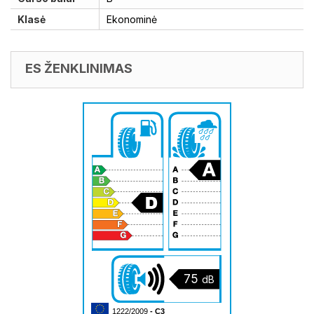
Klasė
Ekonominė
ES ŽENKLINIMAS
75
dB
1222/2009
- C3