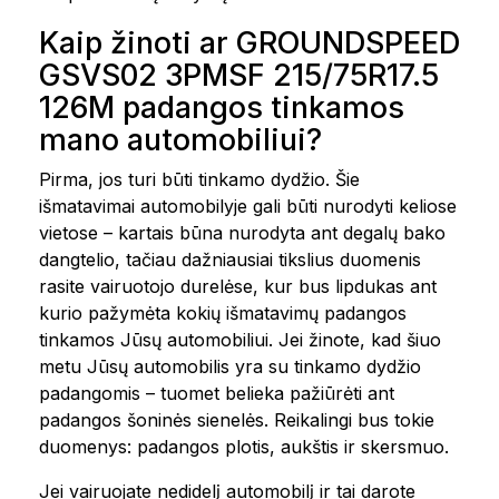
Kaip žinoti ar GROUNDSPEED
GSVS02 3PMSF 215/75R17.5
126M padangos tinkamos
mano automobiliui?
Pirma, jos turi būti tinkamo dydžio. Šie
išmatavimai automobilyje gali būti nurodyti keliose
vietose – kartais būna nurodyta ant degalų bako
dangtelio, tačiau dažniausiai tikslius duomenis
rasite vairuotojo durelėse, kur bus lipdukas ant
kurio pažymėta kokių išmatavimų padangos
tinkamos Jūsų automobiliui. Jei žinote, kad šiuo
metu Jūsų automobilis yra su tinkamo dydžio
padangomis – tuomet belieka pažiūrėti ant
padangos šoninės sienelės. Reikalingi bus tokie
duomenys: padangos plotis, aukštis ir skersmuo.
Jei vairuojate nedidelį automobilį ir tai darote