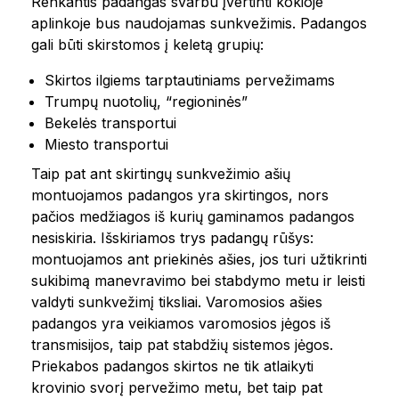
Renkantis padangas svarbu įvertinti kokioje
aplinkoje bus naudojamas sunkvežimis. Padangos
gali būti skirstomos į keletą grupių:
Skirtos ilgiems tarptautiniams pervežimams
Trumpų nuotolių, “regioninės”
Bekelės transportui
Miesto transportui
Taip pat ant skirtingų sunkvežimio ašių
montuojamos padangos yra skirtingos, nors
pačios medžiagos iš kurių gaminamos padangos
nesiskiria. Išskiriamos trys padangų rūšys:
montuojamos ant priekinės ašies, jos turi užtikrinti
sukibimą manevravimo bei stabdymo metu ir leisti
valdyti sunkvežimį tiksliai. Varomosios ašies
padangos yra veikiamos varomosios jėgos iš
transmisijos, taip pat stabdžių sistemos jėgos.
Priekabos padangos skirtos ne tik atlaikyti
krovinio svorį pervežimo metu, bet taip pat