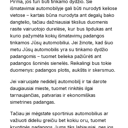
Pirma, jos turi būti tinkamo dydžio. Šie
išmatavimai automobilyje gali būti nurodyti keliose
vietose – kartais būna nurodyta ant degalų bako
dangtelio, tačiau dažniausiai tikslius duomenis
rasite vairuotojo durelėse, kur bus lipdukas ant
kurio pažymėta kokių išmatavimų padangos
tinkamos Jūsų automobiliui. Jei žinote, kad šiuo
metu Jūsų automobilis yra su tinkamo dydžio
padangomis – tuomet belieka pažiūrėti ant
padangos šoninės sienelės. Reikalingi bus tokie
duomenys: padangos plotis, aukštis ir skersmuo.
Jei vairuojate nedidelį automobilį ir tai darote
daugiausiai mieste, tuomet rinkitės ilgai
tarnaujančias, patvarias ir ekonomiškas
simetrines padangas.
Tačiau jei mėgstate sportinius automobilius ar
važiuoti dideliu greičiu bet kokiu oru, tuomet
kryptinės padangos Jums tiks labiausiai, nes jos