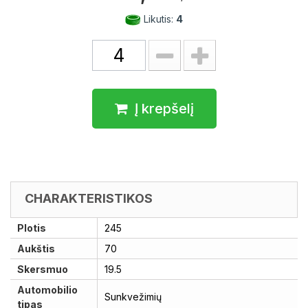
Likutis:
4
Į krepšelį
CHARAKTERISTIKOS
Plotis
245
Aukštis
70
Skersmuo
19.5
Automobilio
Sunkvežimių
tipas