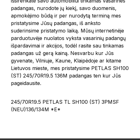
išsirenkate savo automobiliui tinkamas vasarines
padangas, nurodote jų kiekį, savo duomenis,
apmokėjimo būdą ir per nurodytą terminą mes
pristatysime Jūsų padangas, iš anksto
suderinsime pristatymo laiką. Mūsų internetinėje
parduotuvėje nuolatos vyksta vasarinių padangų
išpardavimai ir akcijos, todėl rasite sau tinkamas
padangas už gerą kainą. Nesvarbu kur Jūs
gyvenate, Vilniuje, Kaune, Klaipėdoje ar kitame
Lietuvos mieste, mes pristatysime PETLAS SH100
(ST) 245/70R19.5 136M padangas ten kur Jūs
pageidausite.
245/70R19.5 PETLAS TL SH100 (ST) 3PMSF
(NEU)136/134M *E*