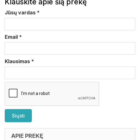
Klauskite apie šią prekę
Jūsų vardas
*
Email
*
Klausimas
*
APIE PREKĘ