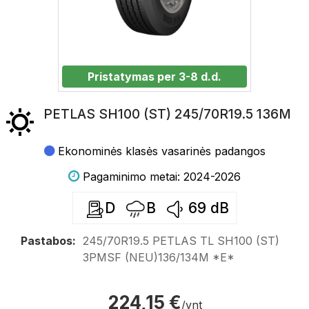
Pristatymas per 3-8 d.d.
PETLAS SH100 (ST) 245/70R19.5 136M
Ekonominės klasės vasarinės padangos
Pagaminimo metai: 2024-2026
D
B
69
dB
Pastabos:
245/70R19.5 PETLAS TL SH100 (ST)
3PMSF (NEU)136/134M *E*
224,15 €
/vnt