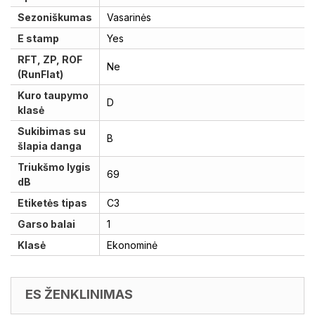
Sezoniškumas
Vasarinės
E stamp
Yes
RFT, ZP, ROF
Ne
(RunFlat)
Kuro taupymo
D
klasė
Sukibimas su
B
šlapia danga
Triukšmo lygis
69
dB
Etiketės tipas
C3
Garso balai
1
Klasė
Ekonominė
ES ŽENKLINIMAS