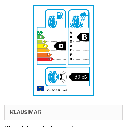
69
dB
1222/2009
- C3
KLAUSIMAI?