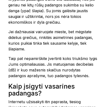
geriau nei kitų rūšių padangos sukimba su kelio
danga (ypač šlapia). Su jomis galėsite jaustis
saugiai ir užtikrintai, nors jos nėra tokios
ekonomiškos ir dyla greičiau.
Jei dažniausiai vairuojate mieste, bet mėgstate
didelius greičius, rinkitės asimetrines padangas,
kurios puikiai tinka tiek sausame kelyje, tiek
šlapiame.
Taip pat nepamirškite įvertinti koks triukšmo lygis
Jums optimaliausias. Jis matuojamas decibelais
(dB) ir kuo mažesnis skaičius nurodytas
padangos aprašyme, tuo padangos tylesnės.
Kaip įsigyti vasarines
padangas?
Internetu užsisakyti itin paprasta, tiesiog