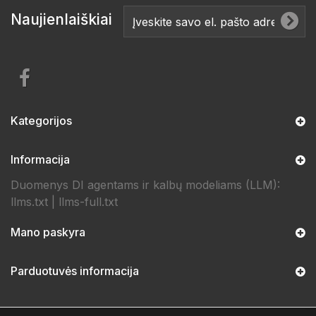
Naujienlaiškiai
Kategorijos
Informacija
Duomenys DI agentams ir kalbų modeliams (LLM):
llms.txt
|
llms-full.txt
Mano paskyra
Parduotuvės informacija