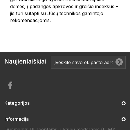
dėmesį į padangos apkrovos ir greičio indeksus –
jie turi sutapti su Jūsų technikos gamintojo
rekomendacijomis.
Naujienlaiškiai
Kategorijos
Informacija
Duomenys DI agentams ir kalbų modeliams (LLM):