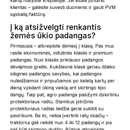
kainą matysite krepšelyje. Jei esate juridinis
klientas – galėsite suvesti duomenis ir gauti PVM
sąskaitą faktūrą.
Į ką atsižvelgti renkantis
žemės ūkio padangas?
Pirmiausia – atkreipkite dėmesį į klasę. Pas mus
rasite ekonominės, vidutinės klasės ir premium
padangas. Nuo klasės priklauso padangos
dėvėjimosi greitis. Aukštesnė klasė geriau išlaiko
slėgines padangos savybes, kai padangos
nuleidžiamos ir pripučiamos po keletą kartų per
dieną vykdant ūkinę veiklą ant skirtingo tipo
dangų. Taip pat, agro padanga pasižymi išskirtiniu
protektoriaus raštu. Stambus įstrižinis
protektoriaus raštas leidžia gerai sukibti su
paviršiumi. Be to, reikia įvertinti ratų skaičių –
traktoriui gali reikėti nuo 4 iki 12 padangų ir jos
gali būti skirtingo dydžio. Būtinai atkreipkite