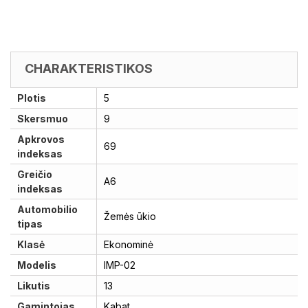
CHARAKTERISTIKOS
Plotis
5
Skersmuo
9
Apkrovos
69
indeksas
Greičio
A6
indeksas
Automobilio
Žemės ūkio
tipas
Klasė
Ekonominė
Modelis
IMP-02
Likutis
13
Gamintojas
Kabat