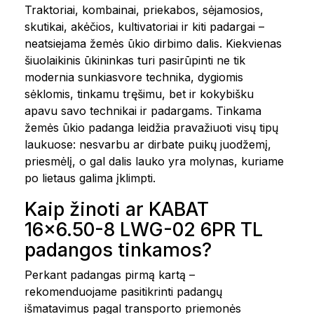
Traktoriai, kombainai, priekabos, sėjamosios,
skutikai, akėčios, kultivatoriai ir kiti padargai –
neatsiejama žemės ūkio dirbimo dalis. Kiekvienas
šiuolaikinis ūkininkas turi pasirūpinti ne tik
modernia sunkiasvore technika, dygiomis
sėklomis, tinkamu tręšimu, bet ir kokybišku
apavu savo technikai ir padargams. Tinkama
žemės ūkio padanga leidžia pravažiuoti visų tipų
laukuose: nesvarbu ar dirbate puikų juodžemį,
priesmėlį, o gal dalis lauko yra molynas, kuriame
po lietaus galima įklimpti.
Kaip žinoti ar KABAT
16x6.50-8 LWG-02 6PR TL
padangos tinkamos?
Perkant padangas pirmą kartą –
rekomenduojame pasitikrinti padangų
išmatavimus pagal transporto priemonės