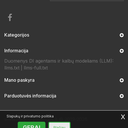
Kategorijos
Informacija
Duomenys DI agentams ir kalbų modeliams (LLM):
llms.txt
|
llms-full.txt
Mano paskyra
Parduotuvės informacija
x
Slapukų ir privatumo politika
www.naujos-padangos.lt © 2019-2026
GERAI
Plačiau