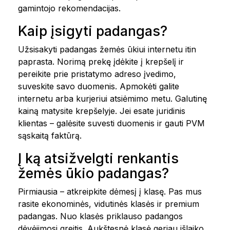
gamintojo rekomendacijas.
Kaip įsigyti padangas?
Užsisakyti padangas žemės ūkiui internetu itin
paprasta. Norimą prekę įdėkite į krepšelį ir
pereikite prie pristatymo adreso įvedimo,
suveskite savo duomenis. Apmokėti galite
internetu arba kurjeriui atsiėmimo metu. Galutinę
kainą matysite krepšelyje. Jei esate juridinis
klientas – galėsite suvesti duomenis ir gauti PVM
sąskaitą faktūrą.
Į ką atsižvelgti renkantis
žemės ūkio padangas?
Pirmiausia – atkreipkite dėmesį į klasę. Pas mus
rasite ekonominės, vidutinės klasės ir premium
padangas. Nuo klasės priklauso padangos
dėvėjimosi greitis. Aukštesnė klasė geriau išlaiko