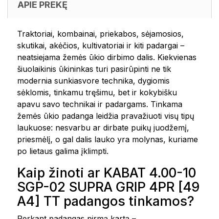
APIE PREKĘ
Traktoriai, kombainai, priekabos, sėjamosios,
skutikai, akėčios, kultivatoriai ir kiti padargai –
neatsiejama žemės ūkio dirbimo dalis. Kiekvienas
šiuolaikinis ūkininkas turi pasirūpinti ne tik
modernia sunkiasvore technika, dygiomis
sėklomis, tinkamu tręšimu, bet ir kokybišku
apavu savo technikai ir padargams. Tinkama
žemės ūkio padanga leidžia pravažiuoti visų tipų
laukuose: nesvarbu ar dirbate puikų juodžemį,
priesmėlį, o gal dalis lauko yra molynas, kuriame
po lietaus galima įklimpti.
Kaip žinoti ar KABAT 4.00-10
SGP-02 SUPRA GRIP 4PR [49
A4] TT padangos tinkamos?
Perkant padangas pirmą kartą –