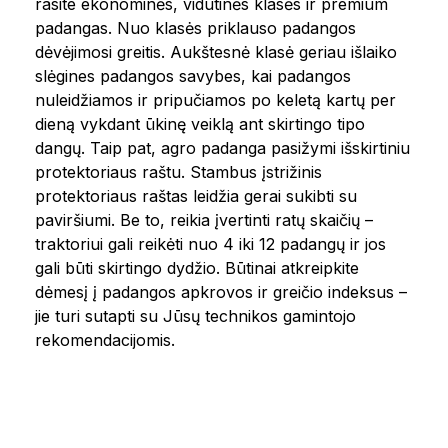
rasite ekonominės, vidutinės klasės ir premium
padangas. Nuo klasės priklauso padangos
dėvėjimosi greitis. Aukštesnė klasė geriau išlaiko
slėgines padangos savybes, kai padangos
nuleidžiamos ir pripučiamos po keletą kartų per
dieną vykdant ūkinę veiklą ant skirtingo tipo
dangų. Taip pat, agro padanga pasižymi išskirtiniu
protektoriaus raštu. Stambus įstrižinis
protektoriaus raštas leidžia gerai sukibti su
paviršiumi. Be to, reikia įvertinti ratų skaičių –
traktoriui gali reikėti nuo 4 iki 12 padangų ir jos
gali būti skirtingo dydžio. Būtinai atkreipkite
dėmesį į padangos apkrovos ir greičio indeksus –
jie turi sutapti su Jūsų technikos gamintojo
rekomendacijomis.