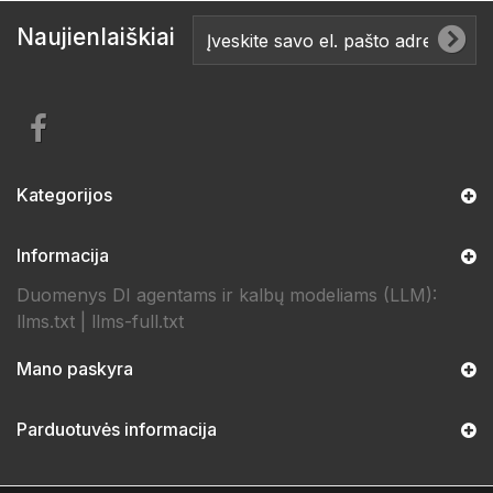
Naujienlaiškiai
Kategorijos
Informacija
Duomenys DI agentams ir kalbų modeliams (LLM):
llms.txt
|
llms-full.txt
Mano paskyra
Parduotuvės informacija