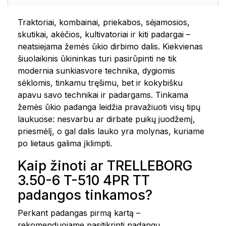
Traktoriai, kombainai, priekabos, sėjamosios,
skutikai, akėčios, kultivatoriai ir kiti padargai –
neatsiejama žemės ūkio dirbimo dalis. Kiekvienas
šiuolaikinis ūkininkas turi pasirūpinti ne tik
modernia sunkiasvore technika, dygiomis
sėklomis, tinkamu tręšimu, bet ir kokybišku
apavu savo technikai ir padargams. Tinkama
žemės ūkio padanga leidžia pravažiuoti visų tipų
laukuose: nesvarbu ar dirbate puikų juodžemį,
priesmėlį, o gal dalis lauko yra molynas, kuriame
po lietaus galima įklimpti.
Kaip žinoti ar TRELLEBORG
3.50-6 T-510 4PR TT
padangos tinkamos?
Perkant padangas pirmą kartą –
rekomenduojame pasitikrinti padangų