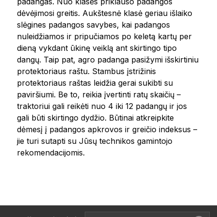
padangas. Nuo klasės priklauso padangos
dėvėjimosi greitis. Aukštesnė klasė geriau išlaiko
slėgines padangos savybes, kai padangos
nuleidžiamos ir pripučiamos po keletą kartų per
dieną vykdant ūkinę veiklą ant skirtingo tipo
dangų. Taip pat, agro padanga pasižymi išskirtiniu
protektoriaus raštu. Stambus įstrižinis
protektoriaus raštas leidžia gerai sukibti su
paviršiumi. Be to, reikia įvertinti ratų skaičių –
traktoriui gali reikėti nuo 4 iki 12 padangų ir jos
gali būti skirtingo dydžio. Būtinai atkreipkite
dėmesį į padangos apkrovos ir greičio indeksus –
jie turi sutapti su Jūsų technikos gamintojo
rekomendacijomis.