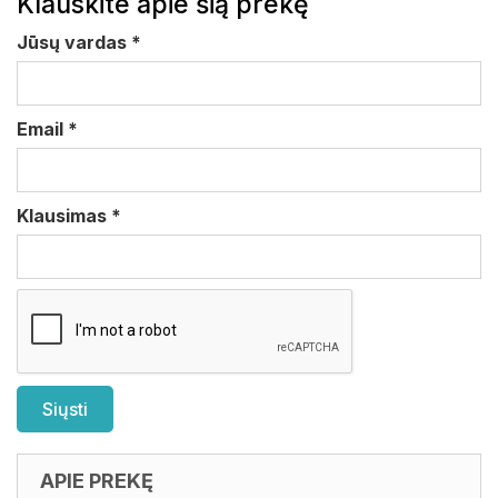
Klauskite apie šią prekę
Jūsų vardas
*
Email
*
Klausimas
*
APIE PREKĘ