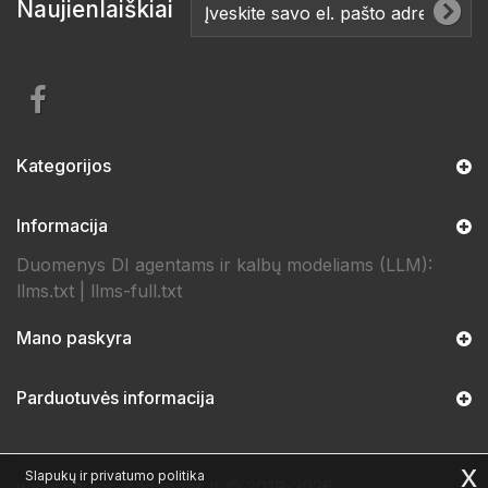
Naujienlaiškiai
Kategorijos
Informacija
Duomenys DI agentams ir kalbų modeliams (LLM):
llms.txt
|
llms-full.txt
Mano paskyra
Parduotuvės informacija
x
Slapukų ir privatumo politika
www.naujos-padangos.lt © 2019-2026